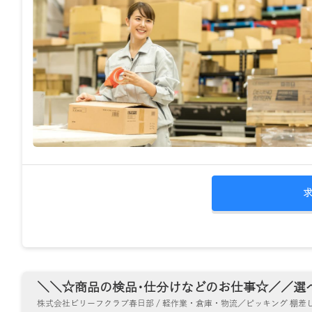
＼＼☆商品の検品･仕分けなどのお仕事☆／／選べ
株式会社ビリーフクラブ春日部 / 軽作業・倉庫・物流／ピッキング 棚差し 