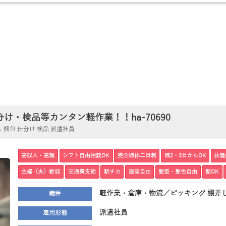
・検品等カンタン軽作業！！ha-70690
梱包 仕分け 検品 派遣社員
高収入・高額
シフト自由相談OK
完全週休二日制
週2・3日からOK
扶養
主婦（夫）歓迎
交通費支給
駅チカ
服装自由
髪型・髪色自由
髭OK
軽作業・倉庫・物流／ピッキング 棚差し
職種
派遣社員
雇用形態