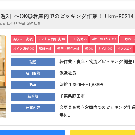
日～OK◎倉庫内でのピッキング作業！！km-80214
包 仕分け 検品 派遣社員
高収入・高額
シフト自由相談OK
土日祝休み
週2・3日からOK
日勤の仕
バイク通勤OK
服装自由
髪型・髪色自由
髭OK
ネイルOK
ピアスOK
軽作業・倉庫・物流／ピッキング 棚差し
職種
派遣社員
雇用形態
時給 1,350円～1,688円
給与
千葉県野田市
勤務地
文房具を扱う倉庫内でのピッキング作業
仕事内容
場に...