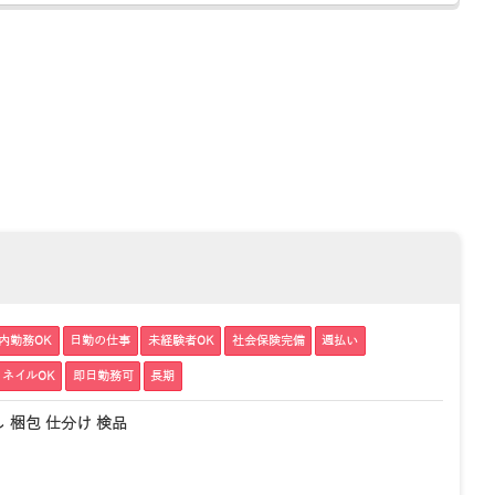
内勤務OK
日勤の仕事
未経験者OK
社会保険完備
週払い
ネイルOK
即日勤務可
長期
 梱包 仕分け 検品