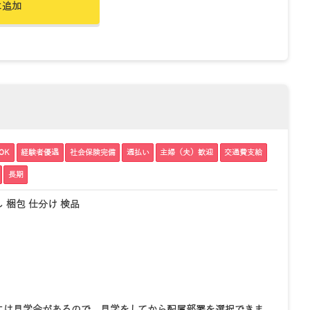
に追加
OK
経験者優遇
社会保険完備
週払い
主婦（夫）歓迎
交通費支給
長期
 梱包 仕分け 検品
には見学会があるので、見学をしてから配属部署を選択できま