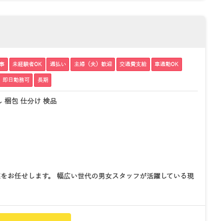
事
未経験者OK
週払い
主婦（夫）歓迎
交通費支給
車通勤OK
即日勤務可
長期
 梱包 仕分け 検品
をお任せします。 幅広い世代の男女スタッフが活躍している現