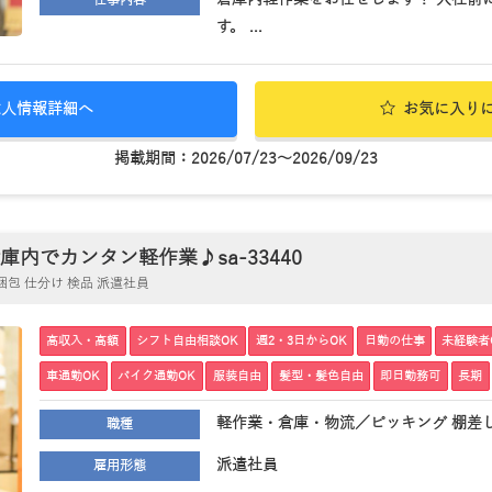
仕事内容
す。 ...
求人情報詳細へ
お気に入り
掲載期間：2026/07/23～2026/09/23
内でカンタン軽作業♪sa-33440
包 仕分け 検品 派遣社員
高収入・高額
シフト自由相談OK
週2・3日からOK
日勤の仕事
未経験者
車通勤OK
バイク通勤OK
服装自由
髪型・髪色自由
即日勤務可
長期
軽作業・倉庫・物流／ピッキング 棚差し
職種
派遣社員
雇用形態