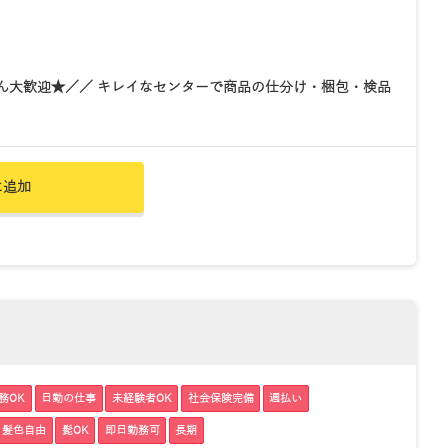
ん大歓迎★／／ キレイなセンターで商品の仕分け・梱包・検品
に追加
務OK
日勤の仕事
未経験者OK
社会保険完備
週払い
・髪色自由
髭OK
即日勤務可
長期