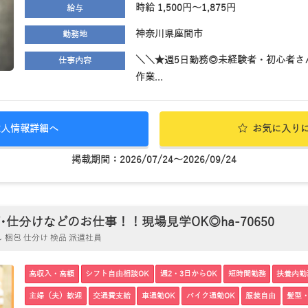
時給 1,500円～1,875円
給与
神奈川県座間市
勤務地
＼＼★週5日勤務◎未経験者・初心者さ
仕事内容
作業...
求人情報詳細へ
お気に入り
掲載期間：2026/07/24～2026/09/24
分けなどのお仕事！！現場見学OK◎ha-70650
梱包 仕分け 検品 派遣社員
高収入・高額
シフト自由相談OK
週2・3日からOK
短時間勤務
扶養内勤
主婦（夫）歓迎
交通費支給
車通勤OK
バイク通勤OK
服装自由
髪型