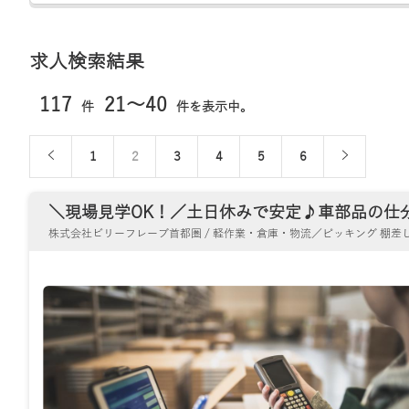
求人検索結果
117
21～40
件
件を表示中。
1
2
3
4
5
6
＼現場見学OK！／土日休みで安定♪車部品の仕分け
株式会社ビリーフレーブ首都圏 / 軽作業・倉庫・物流／ピッキング 棚差し 