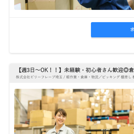
【週3日～OK！！】未経験・初心者さん歓迎◎倉庫
株式会社ビリーフレーブ埼玉 / 軽作業・倉庫・物流／ピッキング 棚差し 梱