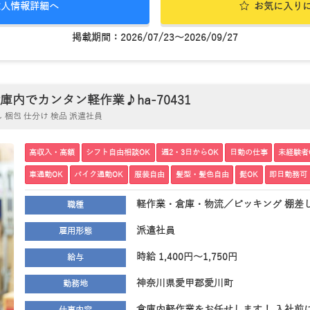
求人情報詳細へ
お気に入り
掲載期間：2026/07/23～2026/09/27
内でカンタン軽作業♪ha-70431
梱包 仕分け 検品 派遣社員
高収入・高額
シフト自由相談OK
週2・3日からOK
日勤の仕事
未経験者
車通勤OK
バイク通勤OK
服装自由
髪型・髪色自由
髭OK
即日勤務可
軽作業・倉庫・物流／ピッキング 棚差し
職種
派遣社員
雇用形態
時給 1,400円～1,750円
給与
神奈川県愛甲郡愛川町
勤務地
倉庫内軽作業をお任せします！ 入社前