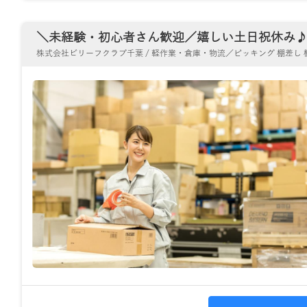
＼未経験・初心者さん歓迎／嬉しい土日祝休み♪週3
株式会社ビリーフクラブ千葉 / 軽作業・倉庫・物流／ピッキング 棚差し 梱