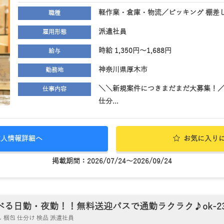
軽作業・倉庫・物流／ピッキング 棚差し
職種
派遣社員
雇用形態
時給 1,350円～1,688円
給与
神奈川県厚木市
勤務地
＼＼新規案件につきまだまだ大募集！／
仕事内容
仕分...
求人情報詳細へ
お気に入り
掲載期間：2026/07/24～2026/09/24
る日勤・夜勤！！無料送迎バスで通勤ラクラク♪ok-23
梱包 仕分け 検品 派遣社員