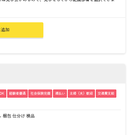
に追加
OK
経験者優遇
社会保険完備
週払い
主婦（夫）歓迎
交通費支給
 梱包 仕分け 検品