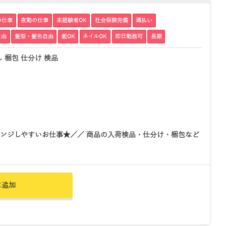
の仕事
夜勤の仕事
未経験者OK
社会保険完備
週払い
自由
髪型・髪色自由
髭OK
ネイルOK
即日勤務可
長期
 梱包 仕分け 検品
ンジしやすいお仕事★／／ 商品の入荷検品・仕分け・梱包など
に追加