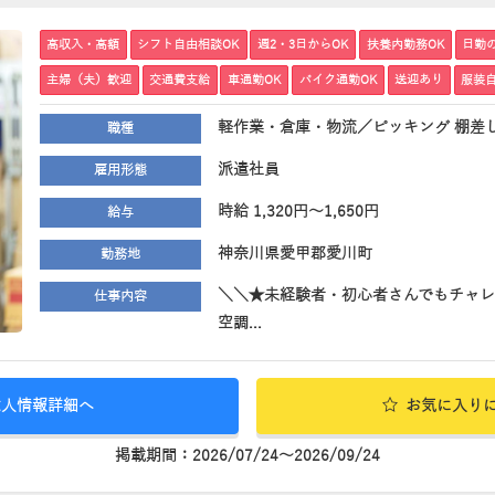
高収入・高額
シフト自由相談OK
週2・3日からOK
扶養内勤務OK
日勤
主婦（夫）歓迎
交通費支給
車通勤OK
バイク通勤OK
送迎あり
服装
軽作業・倉庫・物流／ピッキング 棚差し
職種
派遣社員
雇用形態
時給 1,320円～1,650円
給与
神奈川県愛甲郡愛川町
勤務地
＼＼★未経験者・初心者さんでもチャレ
仕事内容
空調...
求人情報詳細へ
お気に入り
掲載期間：2026/07/24～2026/09/24