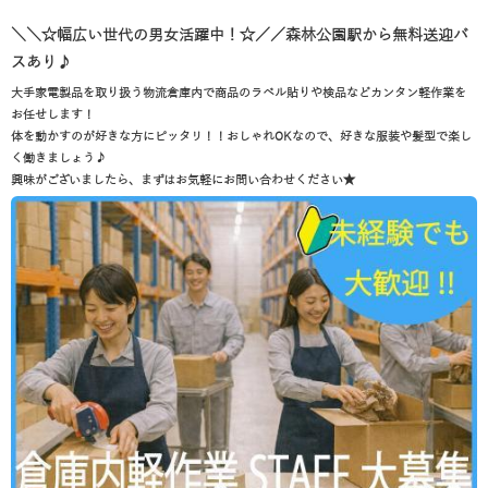
＼＼☆幅広い世代の男女活躍中！☆／／森林公園駅から無料送迎バ
スあり♪
大手家電製品を取り扱う物流倉庫内で商品のラベル貼りや検品などカンタン軽作業を
お任せします！
体を動かすのが好きな方にピッタリ！！おしゃれOKなので、好きな服装や髪型で楽し
く働きましょう♪
興味がございましたら、まずはお気軽にお問い合わせください★