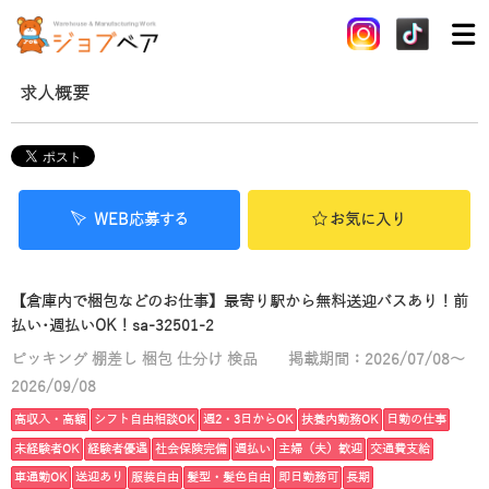
求人概要
WEB応募する
お気に入り
【倉庫内で梱包などのお仕事】最寄り駅から無料送迎バスあり！前
払い･週払いOK！sa-32501-2
ピッキング 棚差し 梱包 仕分け 検品
掲載期間：2026/07/08～
2026/09/08
高収入・高額
シフト自由相談OK
週2・3日からOK
扶養内勤務OK
日勤の仕事
未経験者OK
経験者優遇
社会保険完備
週払い
主婦（夫）歓迎
交通費支給
車通勤OK
送迎あり
服装自由
髪型・髪色自由
即日勤務可
長期