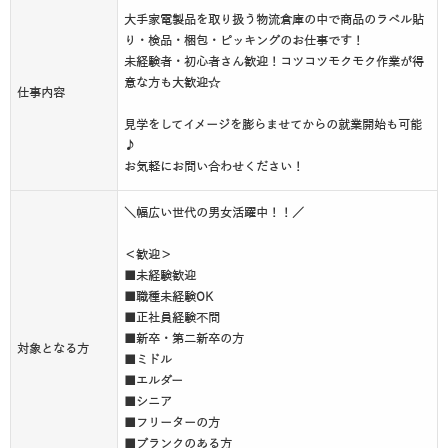
大手家電製品を取り扱う物流倉庫の中で商品のラベル貼
り・検品・梱包・ピッキングのお仕事です！
未経験者・初心者さん歓迎！コツコツモクモク作業が得
意な方も大歓迎☆
仕事内容
見学をしてイメージを膨らませてからの就業開始も可能
♪
お気軽にお問い合わせください！
＼幅広い世代の男女活躍中！！／
＜歓迎＞
■未経験歓迎
■職種未経験OK
■正社員経験不問
■新卒・第二新卒の方
対象となる方
■ミドル
■エルダー
■シニア
■フリーターの方
■ブランクのある方