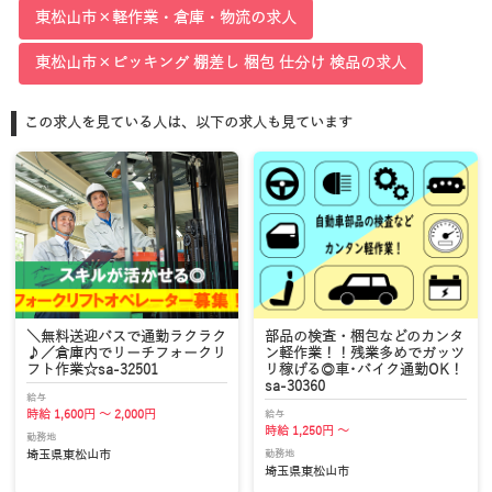
東松山市×軽作業・倉庫・物流の求人
東松山市×ピッキング 棚差し 梱包 仕分け 検品の求人
この求人を見ている人は、以下の求人も見ています
＼無料送迎バスで通勤ラクラク
部品の検査・梱包などのカンタ
♪／倉庫内でリーチフォークリ
ン軽作業！！残業多めでガッツ
フト作業☆sa-32501
リ稼げる◎車･バイク通勤OK！
sa-30360
給与
給与
時給 1,600円 ～ 2,000円
時給 1,250円 ～
勤務地
勤務地
埼玉県東松山市
埼玉県東松山市