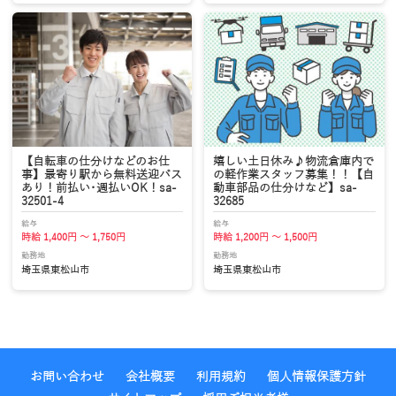
【自転車の仕分けなどのお仕
嬉しい土日休み♪物流倉庫内で
事】最寄り駅から無料送迎バス
の軽作業スタッフ募集！！【自
あり！前払い･週払いOK！sa-
動車部品の仕分けなど】sa-
32501-4
32685
給与
給与
時給 1,400円 ～ 1,750円
時給 1,200円 ～ 1,500円
勤務地
勤務地
埼玉県東松山市
埼玉県東松山市
お問い合わせ
会社概要
利用規約
個人情報保護方針