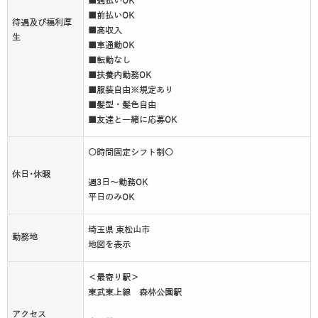
■週払いOK
■前払いOK
待遇及び福利厚
■高収入
生
■車通勤OK
■転勤なし
■扶養内勤務OK
■服装自由※規定あり
■髪型・髪色自由
■友達と一緒に応募OK
〇時間固定シフト制〇
休日･休暇
週3日～勤務OK
平日のみOK
埼玉県 東松山市
勤務地
地図を表示
＜最寄り駅＞
東武東上線 森林公園駅
アクセス