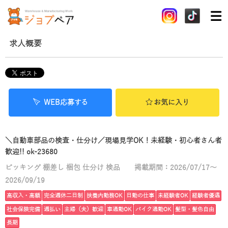
求人概要
WEB応募する
お気に入り
＼自動車部品の検査・仕分け／現場見学OK！未経験・初心者さん者
歓迎!! ok-23680
ピッキング 棚差し 梱包 仕分け 検品
掲載期間：2026/07/17～
2026/09/19
高収入・高額
完全週休二日制
扶養内勤務OK
日勤の仕事
未経験者OK
経験者優遇
社会保険完備
週払い
主婦（夫）歓迎
車通勤OK
バイク通勤OK
髪型・髪色自由
長期