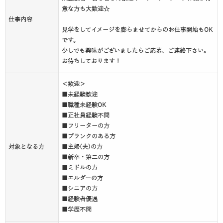
意な方も大歓迎☆
仕事内容
見学をしてイメージを膨らませてからのお仕事開始もOK
です。
少しでも興味がございましたらご応募、ご連絡下さい。
お待ちしております！
＜歓迎＞
■未経験歓迎
■職種未経験OK
■正社員経験不問
■フリーターの方
■ブランクのある方
対象となる方
■主婦(夫)の方
■新卒・第二の方
■ミドルの方
■エルダーの方
■シニアの方
■経験者優遇
■学歴不問