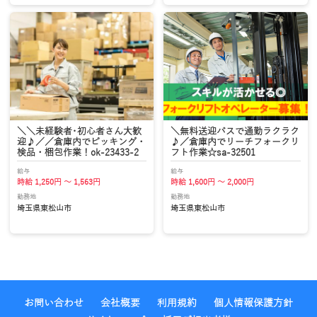
＼＼未経験者･初心者さん大歓
＼無料送迎バスで通勤ラクラク
迎♪／／倉庫内でピッキング・
♪／倉庫内でリーチフォークリ
検品・梱包作業！ok-23433-2
フト作業☆sa-32501
給与
給与
時給 1,250円 ～ 1,563円
時給 1,600円 ～ 2,000円
勤務地
勤務地
埼玉県東松山市
埼玉県東松山市
お問い合わせ
会社概要
利用規約
個人情報保護方針