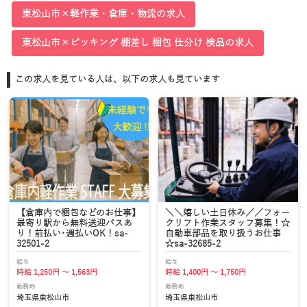
東松山市×軽作業・倉庫・物流の求人
東松山市×ピッキング 棚差し 梱包 仕分け 検品の求人
この求人を見ている人は、以下の求人も見ています
【倉庫内で梱包などのお仕事】
＼＼嬉しい土日休み／／フォー
最寄り駅から無料送迎バスあ
クリフト作業スタッフ募集！☆
り！前払い･週払いOK！sa-
自動車部品を取り扱うお仕事
32501-2
☆sa-32685-2
給与
給与
時給 1,250円 ～ 1,563円
時給 1,400円 ～ 1,750円
勤務地
勤務地
埼玉県東松山市
埼玉県東松山市