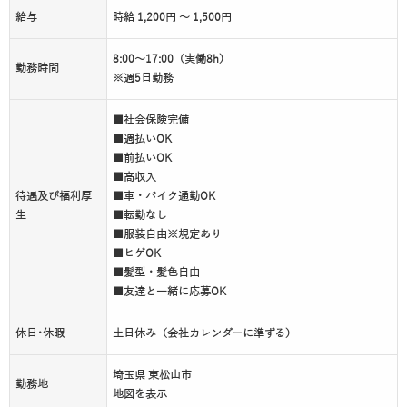
給与
時給 1,200円 ～ 1,500円
8:00～17:00（実働8h）
勤務時間
※週5日勤務
■社会保険完備
■週払いOK
■前払いOK
■高収入
待遇及び福利厚
■車・バイク通勤OK
生
■転勤なし
■服装自由※規定あり
■ヒゲOK
■髪型・髪色自由
■友達と一緒に応募OK
休日･休暇
土日休み（会社カレンダーに準ずる）
埼玉県 東松山市
勤務地
地図を表示