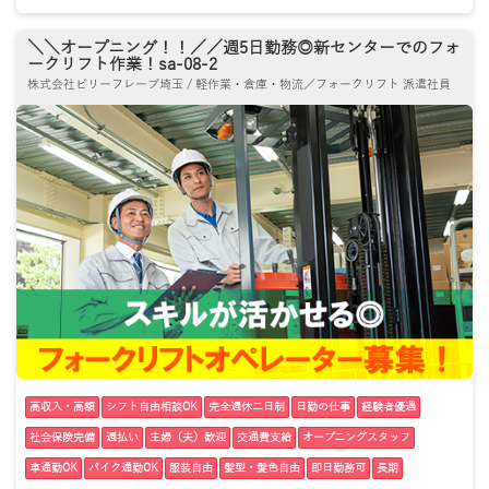
＼＼オープニング！！／／週5日勤務◎新センターでのフォ
ークリフト作業！sa-08-2
株式会社ビリーフレーブ埼玉 / 軽作業・倉庫・物流／フォークリフト 派遣社員
高収入・高額
シフト自由相談OK
完全週休二日制
日勤の仕事
経験者優遇
社会保険完備
週払い
主婦（夫）歓迎
交通費支給
オープニングスタッフ
車通勤OK
バイク通勤OK
服装自由
髪型・髪色自由
即日勤務可
長期