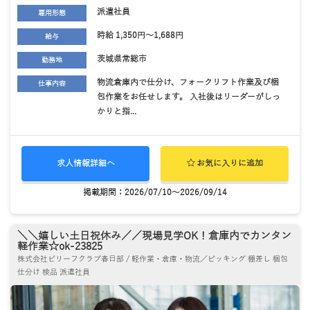
派遣社員
雇用形態
時給 1,350円～1,688円
給与
茨城県常総市
勤務地
物流倉庫内で仕分け、フォークリフト作業及び梱
仕事内容
包作業をお任せします。 入社後はリーダーがしっ
かりと指...
求人情報詳細へ
お気に入りに追加
掲載期間：2026/07/10～2026/09/14
＼＼嬉しい土日祝休み／／現場見学OK！倉庫内でカンタン
軽作業☆ok-23825
株式会社ビリーフクラブ春日部 / 軽作業・倉庫・物流／ピッキング 棚差し 梱包
仕分け 検品 派遣社員