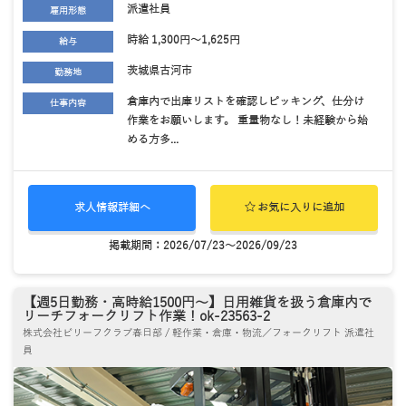
派遣社員
雇用形態
時給 1,300円～1,625円
給与
茨城県古河市
勤務地
倉庫内で出庫リストを確認しピッキング、仕分け
仕事内容
作業をお願いします。 重量物なし！未経験から始
める方多...
求人情報詳細へ
お気に入りに追加
掲載期間：2026/07/23～2026/09/23
【週5日勤務・高時給1500円～】日用雑貨を扱う倉庫内で
リーチフォークリフト作業！ok-23563-2
株式会社ビリーフクラブ春日部 / 軽作業・倉庫・物流／フォークリフト 派遣社
員