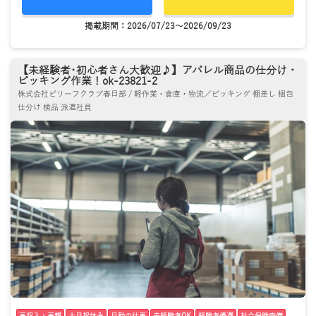
掲載期間：2026/07/23～2026/09/23
【未経験者･初心者さん大歓迎♪】アパレル商品の仕分け・
ピッキング作業！ok-23821-2
株式会社ビリーフクラブ春日部 / 軽作業・倉庫・物流／ピッキング 棚差し 梱包
仕分け 検品 派遣社員
高収入・高額
土日祝休み
日勤の仕事
未経験者OK
経験者優遇
社会保険完備