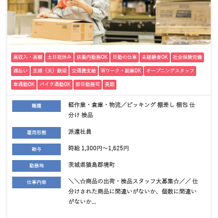
高収入・高額
土日祝休み
扶養内勤務OK
日勤の仕事
未経験者OK
社会保険完備
週払い
主婦（夫）歓迎
交通費支給
Wワーク・副業OK
オープニングスタッフ
車通勤OK
バイク通勤OK
即日勤務可
長期
軽作業・倉庫・物流／ピッキング 棚差し 梱包 仕
職種
分け 検品
派遣社員
雇用形態
時給 1,300円～1,625円
給与
茨城県猿島郡境町
勤務地
＼＼☆商品の出荷・検品スタッフ大募集☆／／ 仕
仕事内容
分けされた商品に間違いがないか、個数に間違い
がないか...