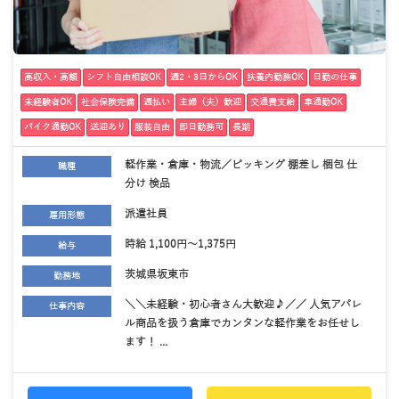
高収入・高額
シフト自由相談OK
週2・3日からOK
扶養内勤務OK
日勤の仕事
未経験者OK
社会保険完備
週払い
主婦（夫）歓迎
交通費支給
車通勤OK
バイク通勤OK
送迎あり
服装自由
即日勤務可
長期
軽作業・倉庫・物流／ピッキング 棚差し 梱包 仕
職種
分け 検品
派遣社員
雇用形態
時給 1,100円～1,375円
給与
茨城県坂東市
勤務地
＼＼未経験・初心者さん大歓迎♪／／ 人気アパレ
仕事内容
ル商品を扱う倉庫でカンタンな軽作業をお任せし
ます！ ...