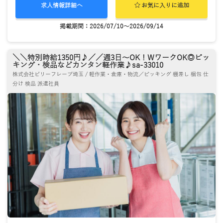
求人情報詳細へ
お気に入りに追加
掲載期間：2026/07/10～2026/09/14
＼＼特別時給1350円♪／／週3日～OK！WワークOK◎ピッ
キング・検品などカンタン軽作業♪sa-33010
株式会社ビリーフレーブ埼玉 / 軽作業・倉庫・物流／ピッキング 棚差し 梱包 仕
分け 検品 派遣社員