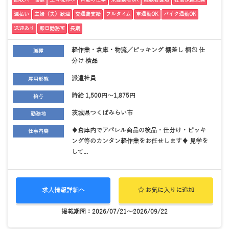
週払い
主婦（夫）歓迎
交通費支給
フルタイム
車通勤OK
バイク通勤OK
送迎あり
即日勤務可
長期
軽作業・倉庫・物流／ピッキング 棚差し 梱包 仕
職種
分け 検品
派遣社員
雇用形態
時給 1,500円～1,875円
給与
茨城県つくばみらい市
勤務地
♦倉庫内でアパレル商品の検品・仕分け・ピッキ
仕事内容
ング等のカンタン軽作業をお任せします♦ 見学を
して...
求人情報詳細へ
お気に入りに追加
掲載期間：2026/07/21～2026/09/22