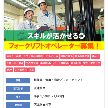
高収入・高額
シフト自由相談OK
日勤の仕事
経験者優遇
社会保険完備
週払い
主婦（夫）歓迎
交通費支給
車通勤OK
バイク通勤OK
服装自由
髪型・髪色自由
髭OK
即日勤務可
長期
軽作業・倉庫・物流／フォークリフト
職種
派遣社員
雇用形態
時給 1,500円～1,875円
給与
茨城県古河市
勤務地