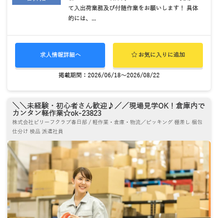
て入出荷業務及び付随作業をお願いします！ 具体
的には、...
求人情報詳細へ
お気に入りに追加
掲載期間：2026/06/18～2026/08/22
＼＼未経験・初心者さん歓迎♪／／現場見学OK！倉庫内で
カンタン軽作業☆ok-23823
株式会社ビリーフクラブ春日部 / 軽作業・倉庫・物流／ピッキング 棚差し 梱包
仕分け 検品 派遣社員