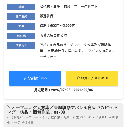
軽作業・倉庫・物流／フォークリフト
職種
派遣社員
雇用形態
時給 1,600円～2,000円
給与
茨城県猿島郡境町
勤務地
アパレル商品のリーチフォーク作業及び附随作
仕事内容
業！ ＊現場社員の指示に従い、アパレル商品をリ
ーチフォー...
求人情報詳細へ
お気に入りに追加
掲載期間：2026/07/06～2026/09/06
＼オープニング大募集／未経験◎アパレル倉庫でのピッキ
ング・検品・梱包作業！sa-08
株式会社ビリーフレーブ埼玉 / 軽作業・倉庫・物流／ピッキング 棚差し 梱包 仕
分け 検品 派遣社員