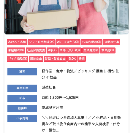
高収入・高額
シフト自由相談OK
週2・3日からOK
扶養内勤務OK
日勤の仕事
未経験者OK
社会保険完備
週払い
主婦（夫）歓迎
交通費支給
車通勤OK
バイク通勤OK
服装自由
髪型・髪色自由
髭OK
長期
軽作業・倉庫・物流／ピッキング 棚差し 梱包 仕
職種
分け 検品
派遣社員
雇用形態
時給 1,300円～1,625円
給与
茨城県古河市
勤務地
＼＼好評につき追加大募集！／／ 化粧品・日用雑
仕事内容
貨など取り扱う倉庫内での簡単な入荷検品・仕分
け・梱包...