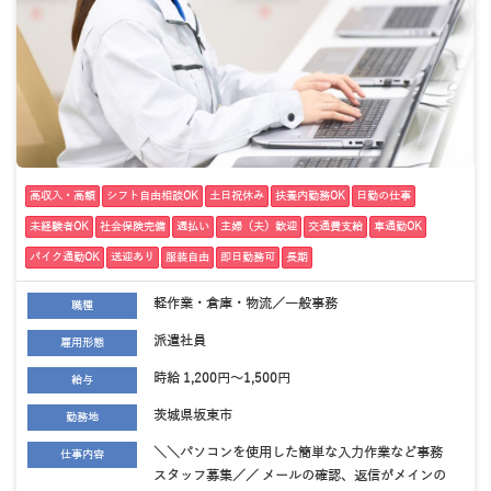
高収入・高額
シフト自由相談OK
土日祝休み
扶養内勤務OK
日勤の仕事
未経験者OK
社会保険完備
週払い
主婦（夫）歓迎
交通費支給
車通勤OK
バイク通勤OK
送迎あり
服装自由
即日勤務可
長期
軽作業・倉庫・物流／一般事務
職種
派遣社員
雇用形態
時給 1,200円～1,500円
給与
茨城県坂東市
勤務地
＼＼パソコンを使用した簡単な入力作業など事務
仕事内容
スタッフ募集／／ メールの確認、返信がメインの