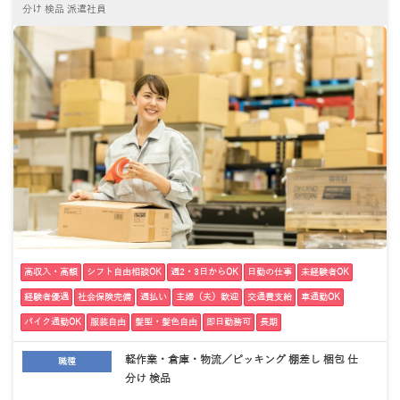
分け 検品 派遣社員
高収入・高額
シフト自由相談OK
週2・3日からOK
日勤の仕事
未経験者OK
経験者優遇
社会保険完備
週払い
主婦（夫）歓迎
交通費支給
車通勤OK
バイク通勤OK
服装自由
髪型・髪色自由
即日勤務可
長期
軽作業・倉庫・物流／ピッキング 棚差し 梱包 仕
職種
分け 検品