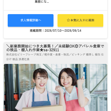
業務にな...
求人情報詳細へ
お気に入りに追加
掲載期間：2026/07/10～2026/09/14
＼新業務開始につき大募集！／未経験OK◎アパレル倉庫で
の検品・棚入れ作業★sa-32911
株式会社ビリーフレーブ埼玉 / 軽作業・倉庫・物流／ピッキング 棚差し 梱包 仕
分け 検品 派遣社員