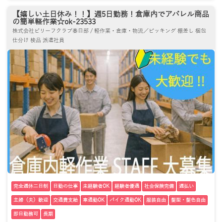
【嬉しい土日休み！！】週5日勤務！倉庫内でアパレル商品
の簡単軽作業☆ok-23533
株式会社ビリーフクラブ春日部 / 軽作業・倉庫・物流／ピッキング 棚差し 梱包
仕分け 検品 派遣社員
完全週休二日制
日勤の仕事
未経験者OK
経験者優遇
社会保険完備
週払い
主婦（夫）歓迎
交通費支給
車通勤OK
バイク通勤OK
服装自由
髪型・髪色自由
即日勤務可
長期