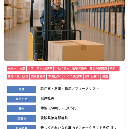
高収入・高額
シフト自由相談OK
日勤の仕事
経験者優遇
社会保険完備
週払い
主婦（夫）歓迎
交通費支給
車通勤OK
バイク通勤OK
即日勤務可
長期
軽作業・倉庫・物流／フォークリフト
職種
派遣社員
雇用形態
時給 1,500円～1,875円
給与
茨城県猿島郡境町
勤務地
新しくきれいな倉庫内でフォークリフトを使用し
仕事内容