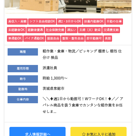
高収入・高額
シフト自由相談OK
週2・3日からOK
扶養内勤務OK
日勤の仕事
未経験者OK
経験者優遇
社会保険完備
週払い
主婦（夫）歓迎
交通費支給
車通勤OK
バイク通勤OK
服装自由
髪型・髪色自由
即日勤務可
長期
軽作業・倉庫・物流／ピッキング 棚差し 梱包 仕
職種
分け 検品
派遣社員
雇用形態
時給 1,300円～
給与
茨城県常総市
勤務地
＼＼♦週1日から勤務可！WワークOK！♦／／ ア
仕事内容
パレル商品を扱う倉庫でカンタンな軽作業をお任
せしま...
求人情報詳細へ
お気に入りに追加