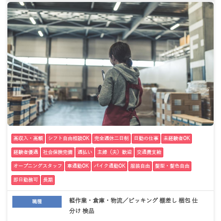
高収入・高額
シフト自由相談OK
完全週休二日制
日勤の仕事
未経験者OK
経験者優遇
社会保険完備
週払い
主婦（夫）歓迎
交通費支給
オープニングスタッフ
車通勤OK
バイク通勤OK
服装自由
髪型・髪色自由
即日勤務可
長期
軽作業・倉庫・物流／ピッキング 棚差し 梱包 仕
職種
分け 検品