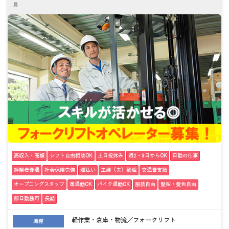
員
高収入・高額
シフト自由相談OK
土日祝休み
週2・3日からOK
日勤の仕事
経験者優遇
社会保険完備
週払い
主婦（夫）歓迎
交通費支給
オープニングスタッフ
車通勤OK
バイク通勤OK
服装自由
髪型・髪色自由
即日勤務可
長期
軽作業・倉庫・物流／フォークリフト
職種