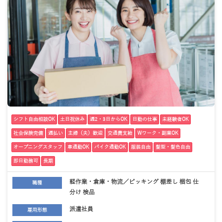
シフト自由相談OK
土日祝休み
週2・3日からOK
日勤の仕事
未経験者OK
社会保険完備
週払い
主婦（夫）歓迎
交通費支給
Wワーク・副業OK
オープニングスタッフ
車通勤OK
バイク通勤OK
服装自由
髪型・髪色自由
即日勤務可
長期
軽作業・倉庫・物流／ピッキング 棚差し 梱包 仕
職種
分け 検品
派遣社員
雇用形態