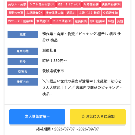
高収入・高額
シフト自由相談OK
週2・3日からOK
短時間勤務
扶養内勤務OK
日勤の仕事
未経験者OK
社会保険完備
週払い
主婦（夫）歓迎
交通費支給
Wワーク・副業OK
車通勤OK
バイク通勤OK
服装自由
即日勤務可
短期
長期
軽作業・倉庫・物流／ピッキング 棚差し 梱包 仕
職種
分け 検品
派遣社員
雇用形態
時給 1,350円～
給与
茨城県坂東市
勤務地
＼＼幅広い世代の男女が活躍中！未経験・初心者
仕事内容
さん大歓迎！！／／ 倉庫内で商品のピッキング・
検品...
求人情報詳細へ
お気に入りに追加
掲載期間：2026/07/07～2026/09/07