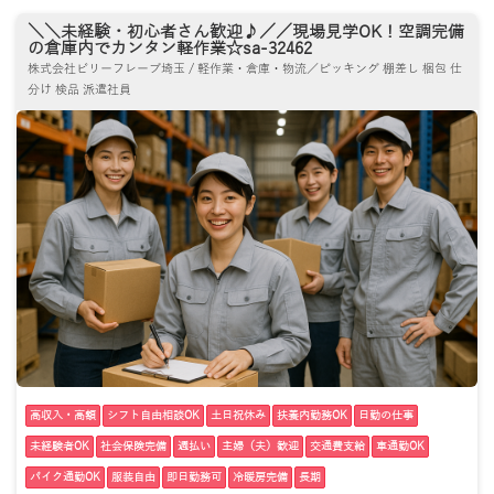
＼＼未経験・初心者さん歓迎♪／／現場見学OK！空調完備
の倉庫内でカンタン軽作業☆sa-32462
株式会社ビリーフレーブ埼玉 / 軽作業・倉庫・物流／ピッキング 棚差し 梱包 仕
分け 検品 派遣社員
高収入・高額
シフト自由相談OK
土日祝休み
扶養内勤務OK
日勤の仕事
未経験者OK
社会保険完備
週払い
主婦（夫）歓迎
交通費支給
車通勤OK
バイク通勤OK
服装自由
即日勤務可
冷暖房完備
長期