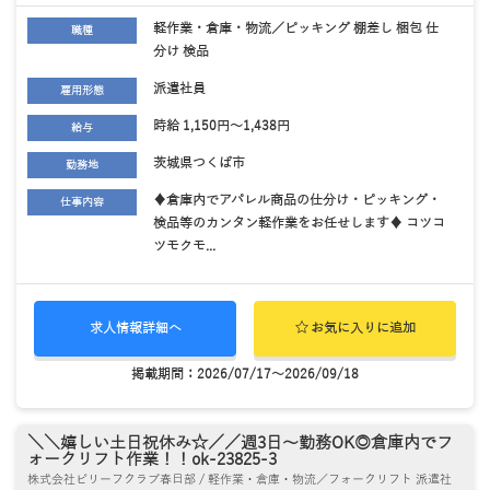
軽作業・倉庫・物流／ピッキング 棚差し 梱包 仕
職種
分け 検品
派遣社員
雇用形態
時給 1,150円～1,438円
給与
茨城県つくば市
勤務地
♦倉庫内でアパレル商品の仕分け・ピッキング・
仕事内容
検品等のカンタン軽作業をお任せします♦ コツコ
ツモクモ...
求人情報詳細へ
お気に入りに追加
掲載期間：2026/07/17～2026/09/18
＼＼嬉しい土日祝休み☆／／週3日～勤務OK◎倉庫内でフ
ォークリフト作業！！ok-23825-3
株式会社ビリーフクラブ春日部 / 軽作業・倉庫・物流／フォークリフト 派遣社