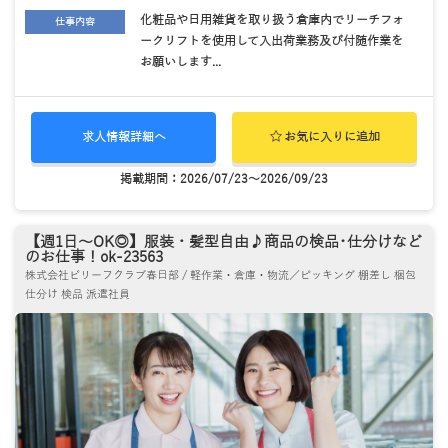
化粧品や日用雑貨を取り扱う倉庫内でリーチフォ
仕事内容
ークリフトを使用して入出荷業務及び付随作業を
お願いします...
求人情報詳細へ
お気に入りに追加
掲載期間：2026/07/23～2026/09/23
【週1日～OK◎】服装・髪型自由♪商品の検品･仕分けなど
のお仕事！ok-23563
株式会社ビリーフクラブ春日部 / 軽作業・倉庫・物流／ピッキング 棚差し 梱包
仕分け 検品 派遣社員