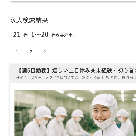
求人検索結果
21
1～20
件
件を表示中。
1
2
【週5日勤務】嬉しい土日休み★未経験・初心者さん
株式会社ビリーフクラブ春日部 / 工場・製造／ 検品 梱包 包装 出荷 仕分