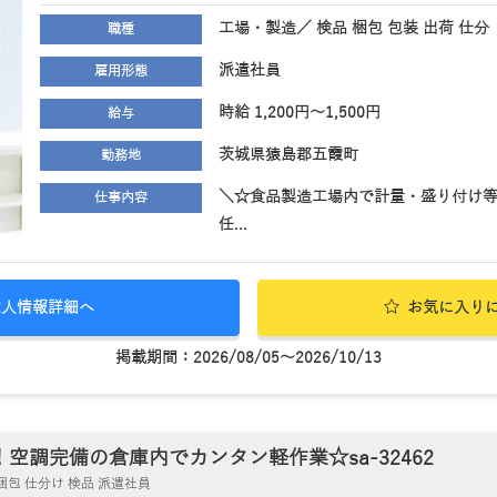
工場・製造／ 検品 梱包 包装 出荷 仕分
職種
派遣社員
雇用形態
時給 1,200円～1,500円
給与
茨城県猿島郡五霞町
勤務地
＼☆食品製造工場内で計量・盛り付け等
仕事内容
任...
求人情報詳細へ
お気に入り
掲載期間：2026/08/05～2026/10/13
調完備の倉庫内でカンタン軽作業☆sa-32462
包 仕分け 検品 派遣社員