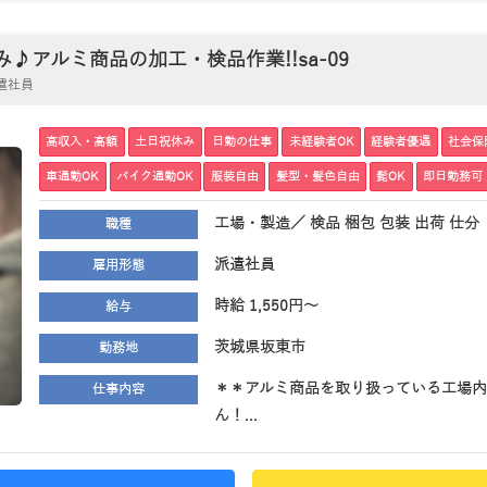
アルミ商品の加工・検品作業!!sa-09
派遣社員
高収入・高額
土日祝休み
日勤の仕事
未経験者OK
経験者優遇
社会保
車通勤OK
バイク通勤OK
服装自由
髪型・髪色自由
髭OK
即日勤務可
工場・製造／ 検品 梱包 包装 出荷 仕分
職種
派遣社員
雇用形態
時給 1,550円～
給与
茨城県坂東市
勤務地
＊＊アルミ商品を取り扱っている工場内
仕事内容
ん！...