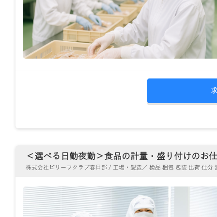
＜選べる日勤夜勤＞食品の計量・盛り付けのお仕事！
株式会社ビリーフクラブ春日部 / 工場・製造／ 検品 梱包 包装 出荷 仕分