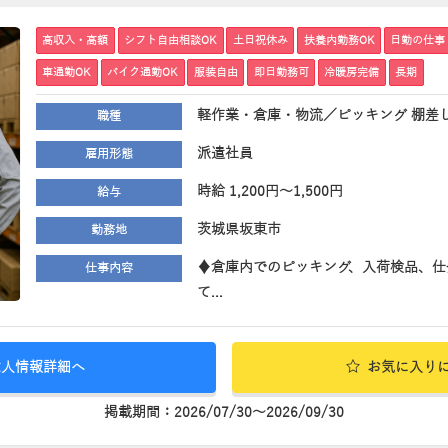
高収入・高額
シフト自由相談OK
土日祝休み
扶養内勤務OK
日勤の仕事
車通勤OK
バイク通勤OK
服装自由
即日勤務可
冷暖房完備
長期
軽作業・倉庫・物流／ピッキング 棚差し
職種
派遣社員
雇用形態
時給 1,200円～1,500円
給与
茨城県坂東市
勤務地
♦倉庫内でのピッキング、入荷検品、仕
仕事内容
て...
求人情報詳細へ
お気に入り
掲載期間：2026/07/30～2026/09/30