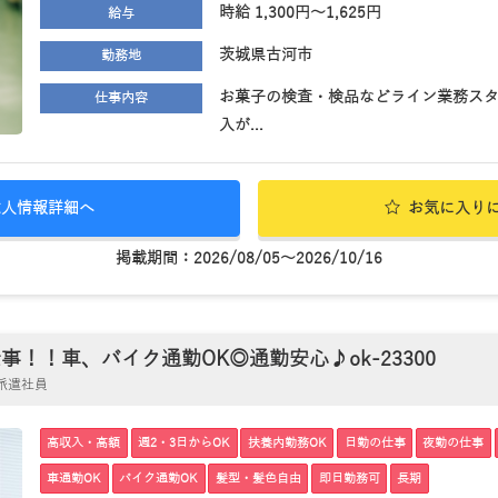
時給 1,300円～1,625円
給与
茨城県古河市
勤務地
お菓子の検査・検品などライン業務スタ
仕事内容
入が...
求人情報詳細へ
お気に入り
掲載期間：2026/08/05～2026/10/16
！車、バイク通勤OK◎通勤安心♪ok-23300
 派遣社員
高収入・高額
週2・3日からOK
扶養内勤務OK
日勤の仕事
夜勤の仕事
車通勤OK
バイク通勤OK
髪型・髪色自由
即日勤務可
長期