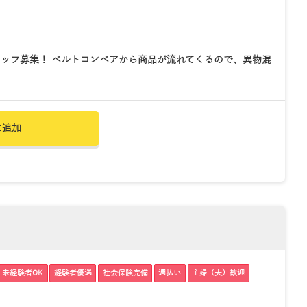
ッフ募集！ ベルトコンベアから商品が流れてくるので、異物混
に追加
未経験者OK
経験者優遇
社会保険完備
週払い
主婦（夫）歓迎