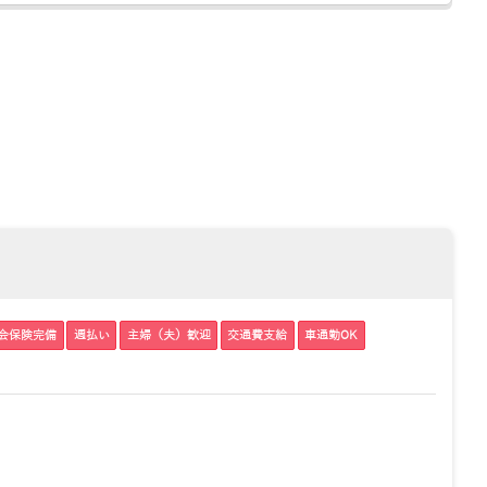
会保険完備
週払い
主婦（夫）歓迎
交通費支給
車通勤OK