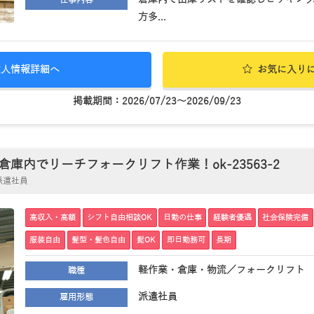
仕事内容
方多...
求人情報詳細へ
お気に入り
掲載期間：2026/07/23～2026/09/23
庫内でリーチフォークリフト作業！ok-23563-2
派遣社員
高収入・高額
シフト自由相談OK
日勤の仕事
経験者優遇
社会保険完備
服装自由
髪型・髪色自由
髭OK
即日勤務可
長期
軽作業・倉庫・物流／フォークリフト
職種
派遣社員
雇用形態