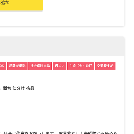
に追加
OK
経験者優遇
社会保険完備
週払い
主婦（夫）歓迎
交通費支給
 梱包 仕分け 検品
、仕分け作業をお願いします。 重量物なし！未経験から始める