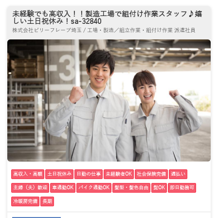
未経験でも高収入！！製造工場で組付け作業スタッフ♪嬉
しい土日祝休み！sa-32840
株式会社ビリーフレーブ埼玉 / 工場・製造／組立作業・組付け作業 派遣社員
高収入・高額
土日祝休み
日勤の仕事
未経験者OK
社会保険完備
週払い
主婦（夫）歓迎
車通勤OK
バイク通勤OK
髪型・髪色自由
髭OK
即日勤務可
冷暖房完備
長期