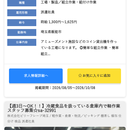
工場・製造／組立作業・組付け作業
職種
派遣社員
雇用形態
時給 1,300円～1,625円
給与
埼玉県飯能市
勤務地
アミューズメント施設などのコイン貸出機を作っ
仕事内容
ている工場になります。 ◎簡単な組立作業 ・簡単
組立...
求人情報詳細へ
お気に入りに追加
掲載期間：2026/08/05～2026/10/08
【週3日～OK！！】冷蔵食品を扱っている倉庫内で軽作業
スタッフ募集☆sa-32991
株式会社ビリーフレーブ埼玉 / 軽作業・倉庫・物流／ピッキング 棚差し 梱包 仕
分け 検品 派遣社員