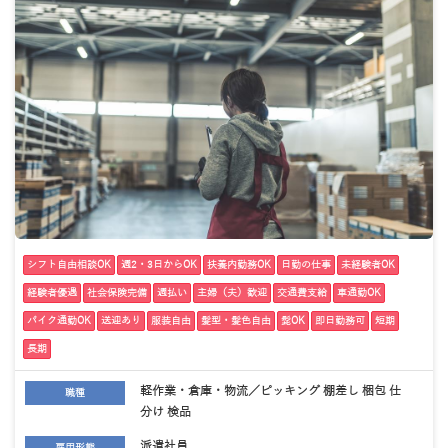
シフト自由相談OK
週2・3日からOK
扶養内勤務OK
日勤の仕事
未経験者OK
経験者優遇
社会保険完備
週払い
主婦（夫）歓迎
交通費支給
車通勤OK
バイク通勤OK
送迎あり
服装自由
髪型・髪色自由
髭OK
即日勤務可
短期
長期
軽作業・倉庫・物流／ピッキング 棚差し 梱包 仕
職種
分け 検品
派遣社員
雇用形態