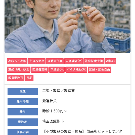
高収入・高額
土日祝休み
日勤の仕事
未経験者OK
社会保険完備
週払い
主婦（夫）歓迎
交通費支給
車通勤OK
バイク通勤OK
髪型・髪色自由
即日勤務可
長期
工場・製造／製造業
職種
派遣社員
雇用形態
時給 1,500円～
給与
埼玉県飯能市
勤務地
【小型製品の製造・検品】 部品をセットしてボタ
仕事内容