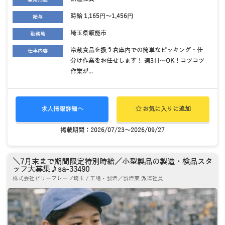
時給 1,165円～1,456円
給与
埼玉県飯能市
勤務地
冷蔵食品を扱う倉庫内での簡単なピッキング・仕
仕事内容
分け作業をお任せします！ 週3日～OK！コツコツ
作業が...
求人情報詳細へ
お気に入りに追加
掲載期間：2026/07/23～2026/09/27
＼7月末まで期間限定特別時給／小型製品の製造・検品スタ
ッフ大募集♪sa-33490
株式会社ビリーフレーブ埼玉 / 工場・製造／製造業 派遣社員