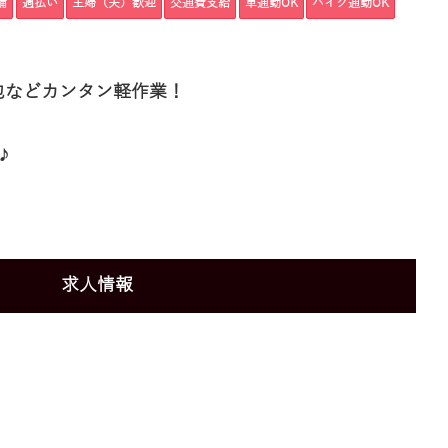
備
週払い
主婦（夫）歓迎
交通費支給
車通勤OK
バイク通勤OK
包などカンタン軽作業！
♪
求人情報