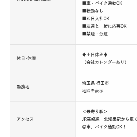
■車・バイク通勤OK
■転勤なし
■即日入社OK
■友達と一緒に応募OK
■禁煙・分煙
♦土日休み♦
休日･休暇
（会社カレンダーあり）
埼玉県 行田市
勤務地
地図を表示
＜最寄り駅＞
アクセス
JR高崎線 北鴻巣駅から車で
◎車、バイク通勤OK！