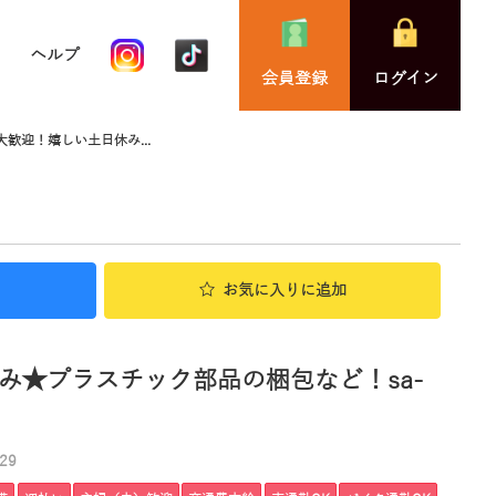
ヘルプ
会員登録
ログイン
歓迎！嬉しい土日休み...
お気に入り
に追加
み★プラスチック部品の梱包など！sa-
29