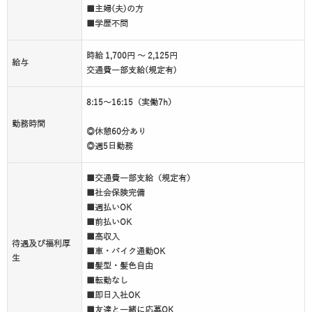
■主婦(夫)の方
■学歴不問
時給 1,700円 ～ 2,125円
給与
交通費一部支給(規定有)
8:15～16:15（実働7h）
勤務時間
◎休憩60分あり
◎週5日勤務
■交通費一部支給（規定有）
■社会保険完備
■週払いOK
■前払いOK
■高収入
待遇及び福利厚
■車・バイク通勤OK
生
■髪型・髪色自由
■転勤なし
■即日入社OK
■友達と一緒に応募OK