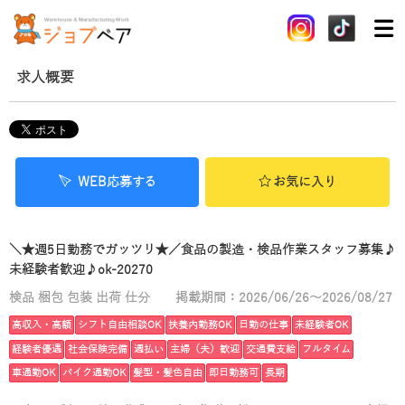
求人概要
WEB応募する
お気に入り
＼★週5日勤務でガッツリ★／食品の製造・検品作業スタッフ募集♪
未経験者歓迎♪ok-20270
検品 梱包 包装 出荷 仕分
掲載期間：2026/06/26～2026/08/27
高収入・高額
シフト自由相談OK
扶養内勤務OK
日勤の仕事
未経験者OK
経験者優遇
社会保険完備
週払い
主婦（夫）歓迎
交通費支給
フルタイム
車通勤OK
バイク通勤OK
髪型・髪色自由
即日勤務可
長期