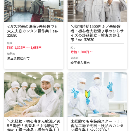
<ガス容器の洗浄>未経験でも
＼特別時給1500円♪／未経験
大丈夫◎カンタン軽作業！sa-
者・初心者大歓迎♪手のひらサ
32590
イズの部品組立・検査のお仕
事！sa-32630
給与
給与
時給 1,322円 ～ 1,653円
時給 1,500円 ～
勤務地
勤務地
埼玉県東松山市
埼玉県入間市
＼未経験・初心者さん歓迎／週
未経験でも高時給スタート！！
5日勤務！食堂あり♪冷暖房完
食品工場で開梱・検品のカンタ
備の工場で検品・梱包作業！！
ン軽作業！ok-22700-3