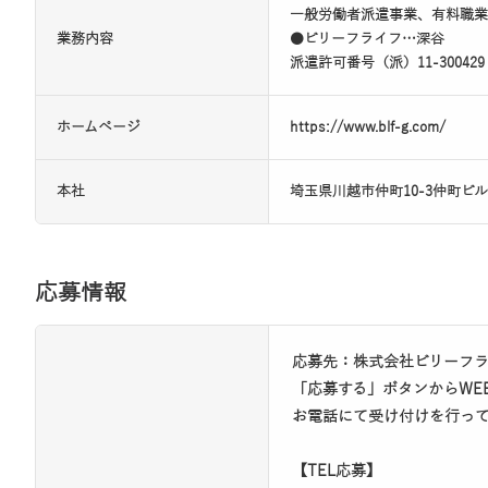
一般労働者派遣事業、有料職業
業務内容
●ビリーフライフ…深谷
派遣許可番号（派）11-30042
ホームページ
https://www.blf-g.com/
本社
埼玉県川越市仲町10-3仲町ビル
応募情報
応募先：株式会社ビリ
「応募する」ボタンからWE
お電話にて受け付けを行っ
【TEL応募】