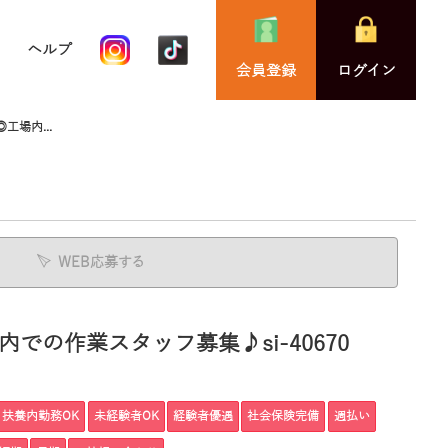
ヘルプ
会員登録
ログイン
場内...
WEB応募する
の作業スタッフ募集♪si-40670
扶養内勤務OK
未経験者OK
経験者優遇
社会保険完備
週払い