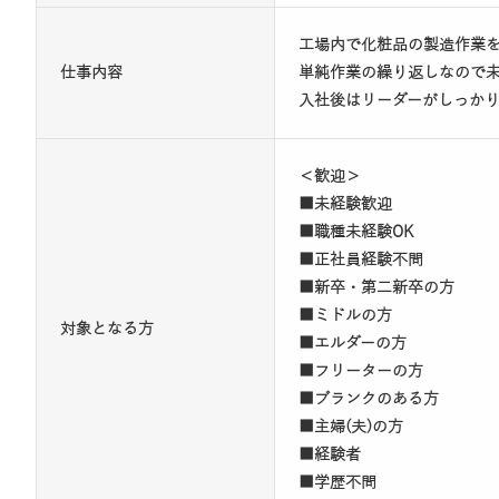
工場内で化粧品の製造作業
仕事内容
単純作業の繰り返しなので
入社後はリーダーがしっか
＜歓迎＞
■未経験歓迎
■職種未経験OK
■正社員経験不問
■新卒・第二新卒の方
■ミドルの方
対象となる方
■エルダーの方
■フリーターの方
■ブランクのある方
■主婦(夫)の方
■経験者
■学歴不問