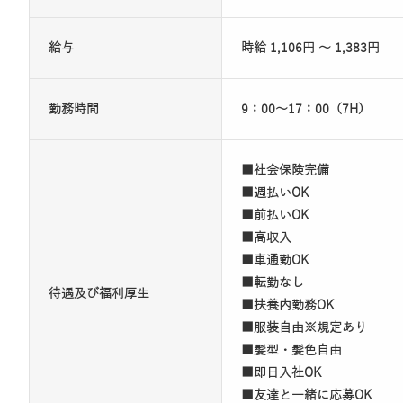
給与
時給 1,106円 ～ 1,383円
勤務時間
9：00～17：00（7H）
■社会保険完備
■週払いOK
■前払いOK
■高収入
■車通勤OK
■転勤なし
待遇及び福利厚生
■扶養内勤務OK
■服装自由※規定あり
■髪型・髪色自由
■即日入社OK
■友達と一緒に応募OK