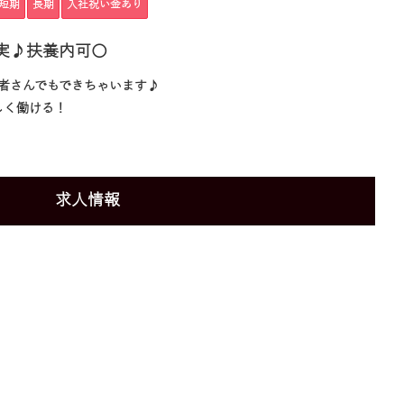
短期
長期
入社祝い金あり
実♪扶養内可〇
者さんでもできちゃいます♪
しく働ける！
求人情報