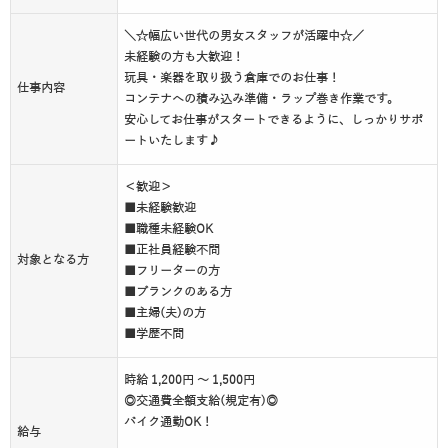
＼☆幅広い世代の男女スタッフが活躍中☆／
未経験の方も大歓迎！
玩具・楽器を取り扱う倉庫でのお仕事！
仕事内容
コンテナへの積み込み準備・ラップ巻き作業です。
安心してお仕事がスタートできるように、しっかりサポ
ートいたします♪
＜歓迎＞
■未経験歓迎
■職種未経験OK
■正社員経験不問
対象となる方
■フリーターの方
■ブランクのある方
■主婦(夫)の方
■学歴不問
時給 1,200円 ～ 1,500円
◎交通費全額支給(規定有)◎
バイク通勤OK！
給与