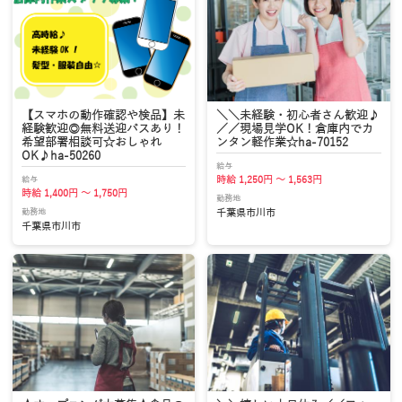
【スマホの動作確認や検品】未
＼＼未経験・初心者さん歓迎♪
経験歓迎◎無料送迎バスあり！
／／現場見学OK！倉庫内でカ
希望部署相談可☆おしゃれ
ンタン軽作業☆ha-70152
OK♪ha-50260
給与
給与
時給 1,250円 ～ 1,563円
時給 1,400円 ～ 1,750円
勤務地
勤務地
千葉県市川市
千葉県市川市