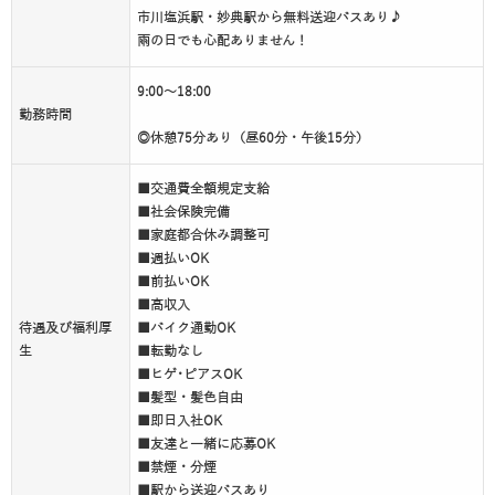
市川塩浜駅・妙典駅から無料送迎バスあり♪
雨の日でも心配ありません！
9:00～18:00
勤務時間
◎休憩75分あり（昼60分・午後15分）
■交通費全額規定支給
■社会保険完備
■家庭都合休み調整可
■週払いOK
■前払いOK
■高収入
待遇及び福利厚
■バイク通勤OK
生
■転勤なし
■ヒゲ･ピアスOK
■髪型・髪色自由
■即日入社OK
■友達と一緒に応募OK
■禁煙・分煙
■駅から送迎バスあり