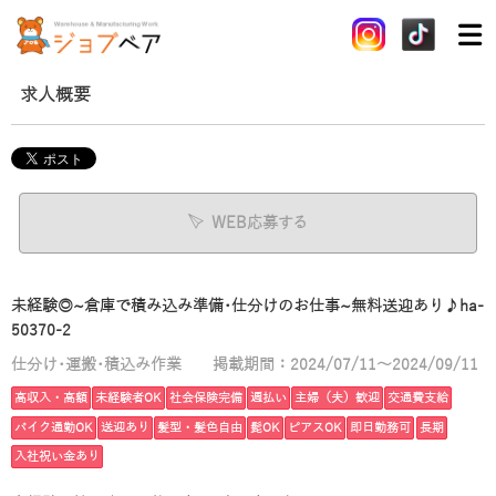
求人概要
WEB応募する
未経験◎~倉庫で積み込み準備･仕分けのお仕事~無料送迎あり♪ha-
50370-2
仕分け･運搬･積込み作業
掲載期間：2024/07/11～2024/09/11
高収入・高額
未経験者OK
社会保険完備
週払い
主婦（夫）歓迎
交通費支給
バイク通勤OK
送迎あり
髪型・髪色自由
髭OK
ピアスOK
即日勤務可
長期
入社祝い金あり