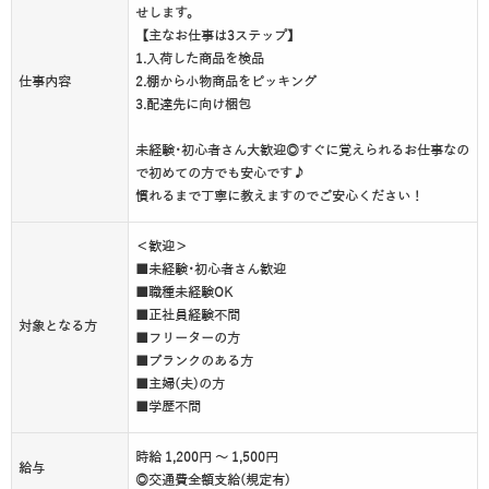
せします。
【主なお仕事は3ステップ】
1.入荷した商品を検品
仕事内容
2.棚から小物商品をピッキング
3.配達先に向け梱包
未経験･初心者さん大歓迎◎すぐに覚えられるお仕事なの
で初めての方でも安心です♪
慣れるまで丁寧に教えますのでご安心ください！
＜歓迎＞
■未経験･初心者さん歓迎
■職種未経験OK
■正社員経験不問
対象となる方
■フリーターの方
■ブランクのある方
■主婦(夫)の方
■学歴不問
時給 1,200円 ～ 1,500円
給与
◎交通費全額支給(規定有)