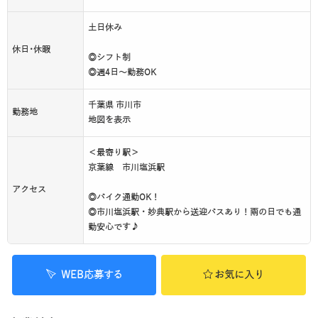
土日休み
休日･休暇
◎シフト制
◎週4日～勤務OK
千葉県 市川市
勤務地
地図を表示
＜最寄り駅＞
京葉線 市川塩浜駅
アクセス
◎バイク通勤OK！
◎市川塩浜駅・妙典駅から送迎バスあり！雨の日でも通
勤安心です♪
WEB応募する
お気に入り