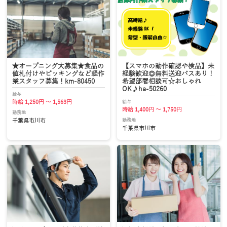
★オープニング大募集★食品の
【スマホの動作確認や検品】未
値札付けやピッキングなど軽作
経験歓迎◎無料送迎バスあり！
業スタッフ募集！km-80450
希望部署相談可☆おしゃれ
OK♪ha-50260
給与
給与
時給 1,250円 ～ 1,563円
時給 1,400円 ～ 1,750円
勤務地
勤務地
千葉県市川市
千葉県市川市