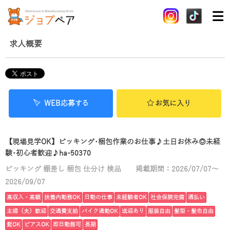
求人概要
WEB応募する
お気に入り
【現場見学OK】ピッキング･梱包作業のお仕事♪土日お休み◎未経
験･初心者歓迎♪ha-50370
ピッキング 棚差し 梱包 仕分け 検品
掲載期間：2026/07/07～
2026/09/07
高収入・高額
扶養内勤務OK
日勤の仕事
未経験者OK
社会保険完備
週払い
主婦（夫）歓迎
交通費支給
バイク通勤OK
送迎あり
服装自由
髪型・髪色自由
髭OK
ピアスOK
即日勤務可
長期