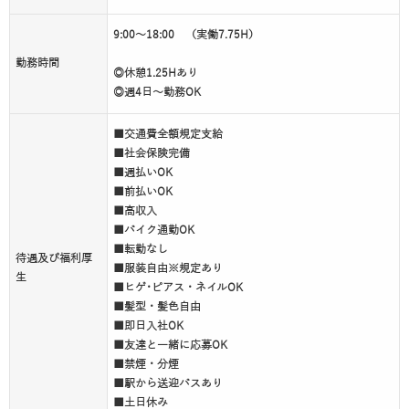
9:00～18:00 （実働7.75H）
勤務時間
◎休憩1.25Hあり
◎週4日～勤務OK
■交通費全額規定支給
■社会保険完備
■週払いOK
■前払いOK
■高収入
■バイク通勤OK
■転勤なし
待遇及び福利厚
■服装自由※規定あり
生
■ヒゲ･ピアス・ネイルOK
■髪型・髪色自由
■即日入社OK
■友達と一緒に応募OK
■禁煙・分煙
■駅から送迎バスあり
■土日休み