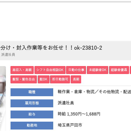
・封入作業等をお任せ！！ok-23810-2
 派遣社員
高収入・高額
シフト自由相談OK
日勤の仕事
未経験者OK
経験者優遇
髪型・髪色自由
髭OK
即日勤務可
長期
軽作業・倉庫・物流／その他物流・配
職種
派遣社員
雇用形態
時給 1,350円～1,688円
給与
埼玉県戸田市
勤務地