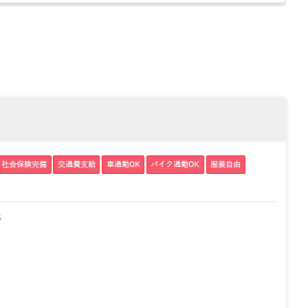
社会保険完備
交通費支給
車通勤OK
バイク通勤OK
服装自由
送