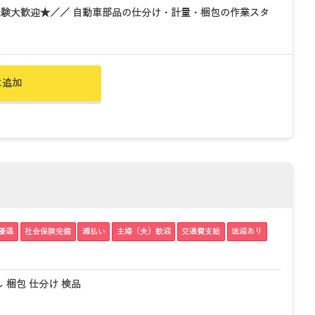
験大歓迎★／／ 自動車部品の仕分け・計量・梱包の作業スタ
に追加
優遇
社会保険完備
週払い
主婦（夫）歓迎
交通費支給
送迎あり
 梱包 仕分け 検品