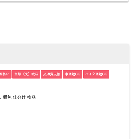
週払い
主婦（夫）歓迎
交通費支給
車通勤OK
バイク通勤OK
 梱包 仕分け 検品