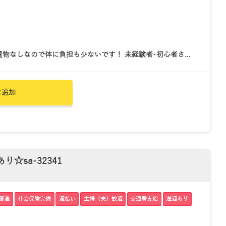
物なしなので体に負担も少ないです！ 未経験者･初心者さ...
に追加
sa-32341
優遇
社会保険完備
週払い
主婦（夫）歓迎
交通費支給
送迎あり