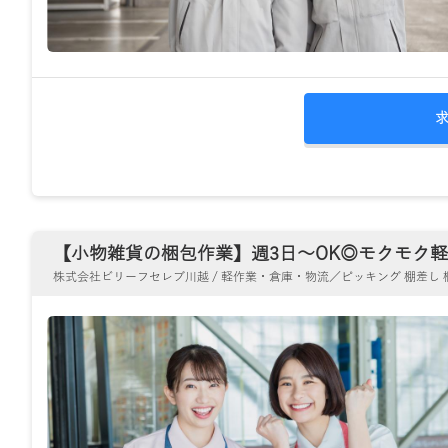
【小物雑貨の梱包作業】週3日～OK◎モクモク軽作
株式会社ビリーフセレブ川越 / 軽作業・倉庫・物流／ピッキング 棚差し 梱