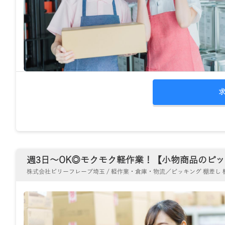
週3日～OK◎モクモク軽作業！【小物商品のピッキ
株式会社ビリーフレーブ埼玉 / 軽作業・倉庫・物流／ピッキング 棚差し 梱