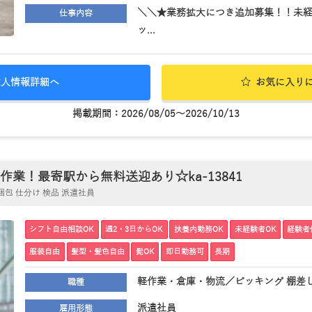
＼＼★業務拡大につき追加募集！！未経
仕事内容
ッ...
求人情報詳細へ
お気に入り
掲載期間：2026/08/05～2026/10/13
業！最寄駅から無料送迎あり☆ka-13841
包 仕分け 検品 派遣社員
シフト自由相談OK
週2・3日からOK
扶養内勤務OK
未経験者OK
経験者
服装自由
髪型・髪色自由
髭OK
即日勤務可
長期
軽作業・倉庫・物流／ピッキング 棚差し
職種
派遣社員
雇用形態