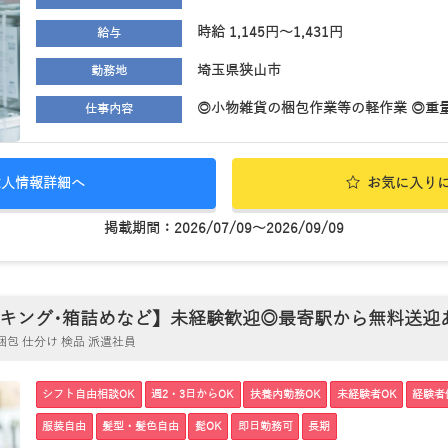
時給 1,145円～1,431円
給与
埼玉県狭山市
勤務地
◎小物雑貨の梱包作業等の軽作業 ◎重量
仕事内容
求人情報詳細へ
お気に入り
掲載期間：2026/07/09～2026/09/09
ング･箱詰めなど】未経験歓迎◎最寄駅から無料送迎あり☆
包 仕分け 検品 派遣社員
シフト自由相談OK
週2・3日からOK
扶養内勤務OK
未経験者OK
経験者
服装自由
髪型・髪色自由
髭OK
即日勤務可
長期