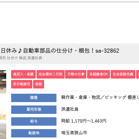
休み♪自動車部品の仕分け・梱包！sa-32862
包 仕分け 検品 派遣社員
高収入・高額
完全週休二日制
日勤の仕事
未経験者OK
社会保険完備
即日勤務可
長期
軽作業・倉庫・物流／ピッキング 棚差し
職種
派遣社員
雇用形態
時給 1,170円～1,463円
給与
埼玉県狭山市
勤務地