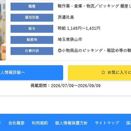
軽作業・倉庫・物流／ピッキング 棚差し
職種
派遣社員
雇用形態
時給 1,145円～1,431円
給与
埼玉県狭山市
勤務地
◎小物商品のピッキング・箱詰め等の軽作
仕事内容
求人情報詳細へ
お気に入り
掲載期間：2026/07/09～2026/09/09
せ
会社概要
利用規約
個人情報保護方針
サイトマップ
採