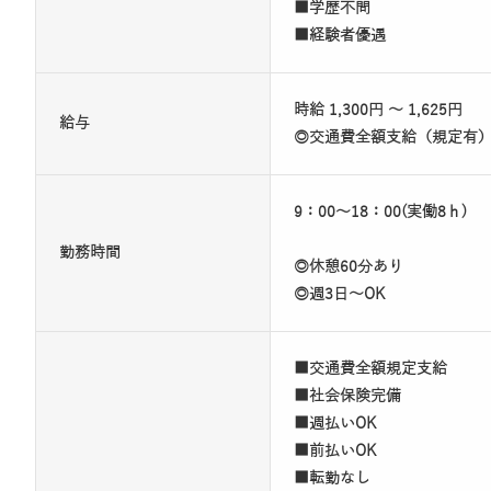
■学歴不問
■経験者優遇
時給 1,300円 ～ 1,625円
給与
◎交通費全額支給（規定有
9：00～18：00(実働8ｈ)
勤務時間
◎休憩60分あり
◎週3日～OK
■交通費全額規定支給
■社会保険完備
■週払いOK
■前払いOK
■転勤なし