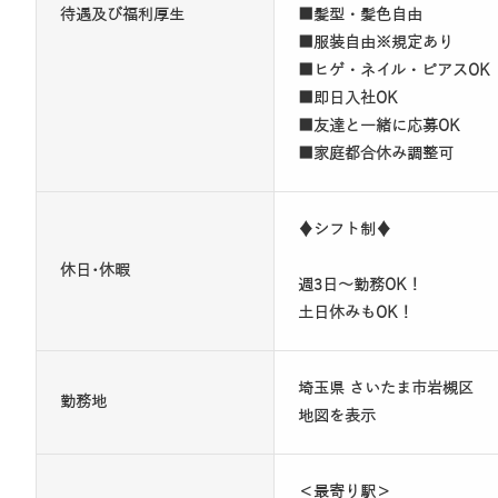
待遇及び福利厚生
■髪型・髪色自由
■服装自由※規定あり
■ヒゲ・ネイル・ピアスOK
■即日入社OK
■友達と一緒に応募OK
■家庭都合休み調整可
♦シフト制♦
休日･休暇
週3日～勤務OK！
土日休みもOK！
埼玉県 さいたま市岩槻区
勤務地
地図を表示
＜最寄り駅＞