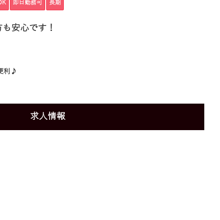
OK
即日勤務可
長期
方も安心です！
便利♪
求人情報