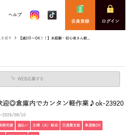
ヘルプ
会員登録
ログイン
人を探す
【週3日～OK！！】未経験・初心者さん歓...
WEB応募する
迎◎倉庫内でカンタン軽作業♪ok-23920
2026/08/10
保険完備
週払い
主婦（夫）歓迎
交通費支給
車通勤OK