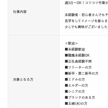
週3日～OK！コツコツ作業
仕事内容
未経験者・初心者さんでも
見学をしてイメージを膨ら
少しでも興味がございました
＜歓迎＞
■未経験歓迎
■職種未経験OK
■正社員経験不問
■フリーターの方
■新卒・第二新卒の方
対象となる方
■ミドルの方
■エルダーの方
■シニアの方
■ブランクのある方
■主婦(夫)の方