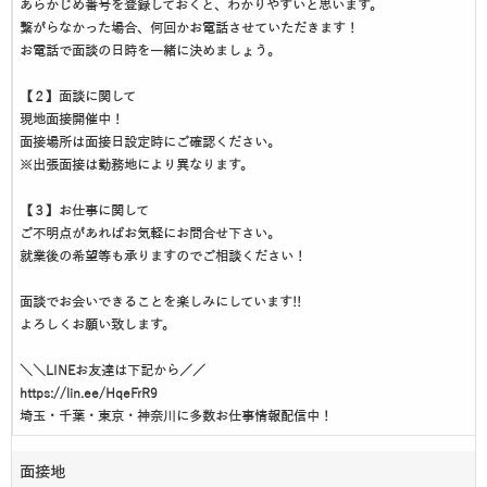
あらかじめ番号を登録しておくと、わかりやすいと思います。
繋がらなかった場合、何回かお電話させていただきます！
お電話で面談の日時を一緒に決めましょう。
【２】面談に関して
現地面接開催中！
面接場所は面接日設定時にご確認ください。
※出張面接は勤務地により異なります。
【３】お仕事に関して
ご不明点があればお気軽にお問合せ下さい。
就業後の希望等も承りますのでご相談ください！
面談でお会いできることを楽しみにしています!!
よろしくお願い致します。
＼＼LINEお友達は下記から／／
https://lin.ee/HqeFrR9
埼玉・千葉・東京・神奈川に多数お仕事情報配信中！
面接地