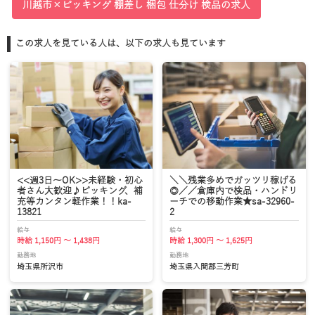
川越市×ピッキング 棚差し 梱包 仕分け 検品の求人
この求人を見ている人は、以下の求人も見ています
<<週3日～OK>>未経験・初心
＼＼残業多めでガッツリ稼げる
者さん大歓迎♪ピッキング、補
◎／／倉庫内で検品・ハンドリ
充等カンタン軽作業！！ka-
ーチでの移動作業★sa-32960-
13821
2
給与
給与
時給 1,150円 ～ 1,438円
時給 1,300円 ～ 1,625円
勤務地
勤務地
埼玉県所沢市
埼玉県入間郡三芳町