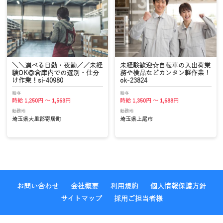
＼＼選べる日勤・夜勤／／未経
未経験歓迎☆自転車の入出荷業
験OK◎倉庫内での選別・仕分
務や検品などカンタン軽作業！
け作業！si-40980
ok-23824
給与
給与
時給 1,250円 ～ 1,563円
時給 1,350円 ～ 1,688円
勤務地
勤務地
埼玉県大里郡寄居町
埼玉県上尾市
お問い合わせ
会社概要
利用規約
個人情報保護方針
サイトマップ
採用ご担当者様