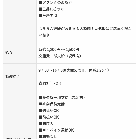
■ブランクのある方
■主婦(夫)の方
■学歴不問
もちろん経験がある方も大歓迎！お気軽にご応募くださ
いね♪
時給 1,200円 ～ 1,500円
給与
交通費一部支給（規程有）
9：30～16：30(実働5.75ｈ、休憩1.25ｈ)
勤務時間
◎週3日～OK
■交通費一部支給（規定有）
■社会保険完備
■週払いOK
■前払いOK
■高収入
■車・バイク通勤OK
■転勤なし