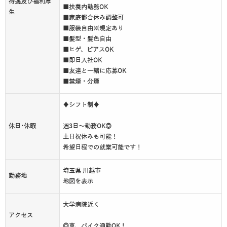
待遇及び福利厚
■扶養内勤務OK
生
■家庭都合休み調整可
■服装自由※規定あり
■髪型・髪色自由
■ヒゲ、ピアスOK
■即日入社OK
■友達と一緒に応募OK
■禁煙・分煙
♦シフト制♦
休日･休暇
週3日～勤務OK◎
土日祝休みも可能！
希望日程での就業可能です！
埼玉県 川越市
勤務地
地図を表示
大学病院近く
アクセス
◎車、バイク通勤OK！