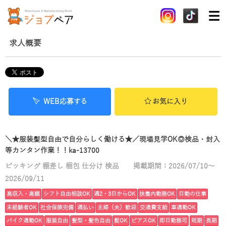
求人概要
WEB応募する
お気に入り
＼★服装髪型自由で自分らしく働ける★／現場見学OK◎検品・封入
等カンタン作業！！ka-13700
ピッキング 棚差し 梱包 仕分け 検品
掲載期間：2026/07/10～
2026/09/11
高収入・高額
シフト自由相談OK
週2・3日からOK
扶養内勤務OK
日勤の仕事
未経験者OK
社会保険完備
週払い
主婦（夫）歓迎
交通費支給
車通勤OK
バイク通勤OK
服装自由
髪型・髪色自由
髭OK
ピアスOK
即日勤務可
短期
長期