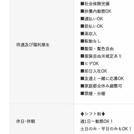
■社会保険完備
■扶養内勤務OK
■週払いOK
■前払いOK
■高収入
■転勤なし
待遇及び福利厚生
■髪型・髪色自由
■服装自由※規定あり
■ヒゲOK
■即日入社OK
■友達と一緒に応募OK
■家庭都合休み調整可
■禁煙・分煙
♦シフト制♦
休日･休暇
週1日～勤務OK！
土日のみ・平日のみもOK！