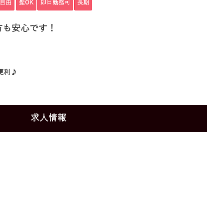
自由
髭OK
即日勤務可
長期
方も安心です！
便利♪
求人情報