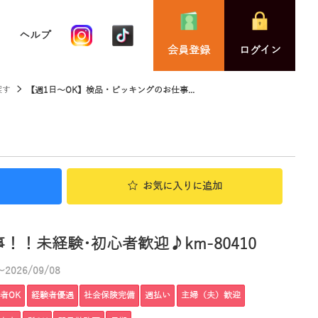
ヘルプ
会員登録
ログイン
探す
【週1日～OK】検品・ピッキングのお仕事...
お気に入り
に追加
！未経験･初心者歓迎♪km-80410
2026/09/08
者OK
経験者優遇
社会保険完備
週払い
主婦（夫）歓迎