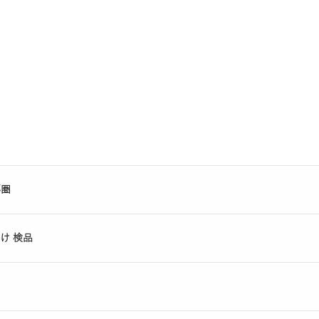
都圏
け 検品