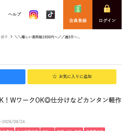
ヘルプ
会員登録
ログイン
を探す
＼＼嬉しい高時給1500円～／／週3日～...
お気に入り
に追加
OK！WワークOK◎仕分けなどカンタン軽作
2026/09/24