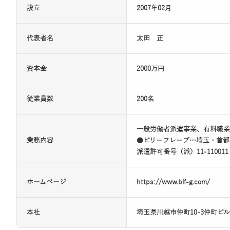
設立
2007年02月
代表者名
太田 正
資本金
2000万円
従業員数
200名
一般労働者派遣事業、有料職業
業務内容
●ビリーフレーブ…埼玉・首都
派遣許可番号（派）11-11001
ホームページ
https://www.blf-g.com/
本社
埼玉県川越市仲町10-3仲町ビル