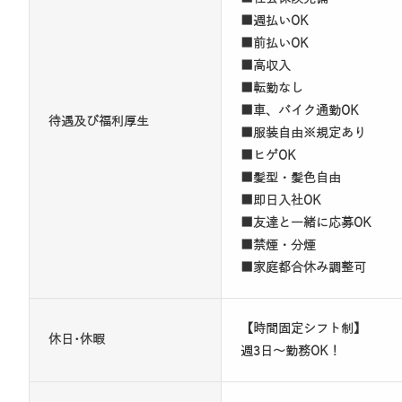
■週払いOK
■前払いOK
■高収入
■転勤なし
■車、バイク通勤OK
待遇及び福利厚生
■服装自由※規定あり
■ヒゲOK
■髪型・髪色自由
■即日入社OK
■友達と一緒に応募OK
■禁煙・分煙
■家庭都合休み調整可
【時間固定シフト制】
休日･休暇
週3日～勤務OK！