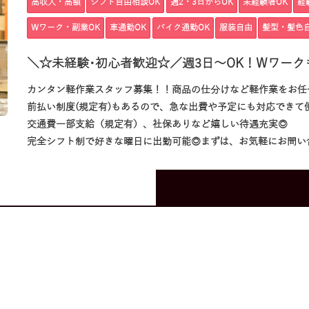
高収入・高額
シフト自由相談OK
週2・3日からOK
未経験者OK
経
Wワーク・副業OK
車通勤OK
バイク通勤OK
服装自由
髪型・髪色
＼☆未経験･初心者歓迎☆／週3日～OK！Wワーク
カンタン軽作業スタッフ募集！！商品の仕分けなど軽作業をお任
前払い制度(規定有)もあるので、急な出費や予定にも対応できて
交通費一部支給（規定有）、社保ありなど嬉しい待遇充実◎
完全シフト制で好きな曜日に出勤可能◎まずは、お気軽にお問い