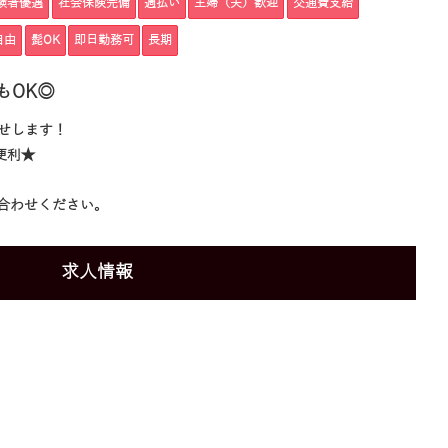
験者優遇
社会保険完備
週払い
主婦（夫）歓迎
交通費支給
自由
髭OK
即日勤務可
長期
もOK◎
せします！
便利★
合わせください。
求人情報