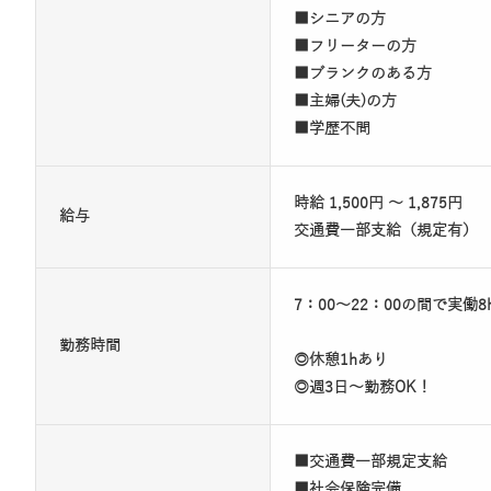
■シニアの方
■フリーターの方
■ブランクのある方
■主婦(夫)の方
■学歴不問
時給 1,500円 ～ 1,875円
給与
交通費一部支給（規定有）
7：00～22：00の間で実働8
勤務時間
◎休憩1hあり
◎週3日～勤務OK！
■交通費一部規定支給
■社会保険完備