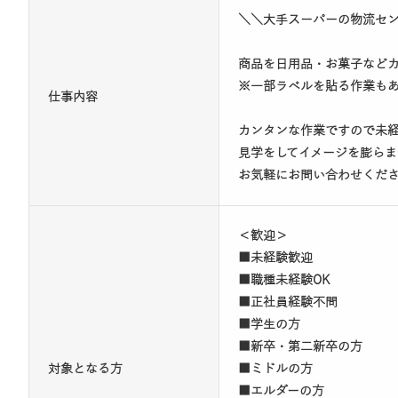
＼＼大手スーパーの物流セ
商品を日用品・お菓子など
※一部ラベルを貼る作業も
仕事内容
カンタンな作業ですので未
見学をしてイメージを膨ら
お気軽にお問い合わせくだ
＜歓迎＞
■未経験歓迎
■職種未経験OK
■正社員経験不問
■学生の方
■新卒・第二新卒の方
対象となる方
■ミドルの方
■エルダーの方