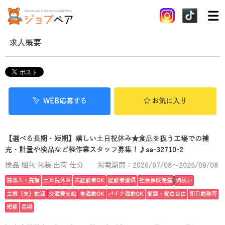
求人概要
WEB応募する
お気に入り
【選べる長期・短期】嬉しい土日祝休み★食品を扱う工場での補
充・計量や検品など軽作業スタッフ募集！♪sa-32710-2
検品 梱包 包装 出荷 仕分
掲載期間：2026/07/08～2026/09/08
高収入・高額
土日祝休み
未経験者OK
経験者優遇
社会保険完備
週払い
主婦（夫）歓迎
交通費支給
車通勤OK
バイク通勤OK
髪型・髪色自由
即日勤務可
短期
長期