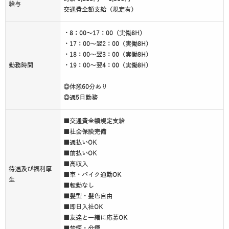
給与
交通費全額支給（規定有）
・8：00～17：00（実働8H）
・17：00～翌2：00（実働8H）
・18：00～翌3：00（実働8H）
勤務時間
・19：00～翌4：00（実働8H）
◎休憩60分あり
◎週5日勤務
■交通費全額規定支給
■社会保険完備
■週払いOK
■前払いOK
■高収入
待遇及び福利厚
■車・バイク通勤OK
生
■転勤なし
■髪型・髪色自由
■即日入社OK
■友達と一緒に応募OK
■禁煙・分煙