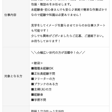
包装・箱詰めをお任せします。
未経験者･初心者さんでも安心♪単純で簡単な作業ばかり
仕事内容
なので経験や知識は必要ありません！
見学をしてイメージを膨らませてからのお仕事スタート
も可能です！
少しでも興味がございましたらご応募、ご連絡下さい。
お待ちしております！
＼＼☆幅広い世代の方が活躍中！☆／／
＜歓迎＞
■職種未経験OK
■正社員経験不問
対象となる方
■フリーターの方
■ブランクのある方
■主婦(夫)の方
■経験者
■学歴不問
時給 1,213円 ～ 1,516円