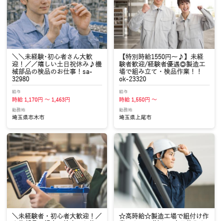
＼＼未経験･初心者さん大歓
【特別時給1550円～♪】未経
迎！／／嬉しい土日祝休み♪機
験者歓迎/経験者優遇◎製造工
械部品の検品のお仕事！sa-
場で組み立て・検品作業！！
32980
ok-23320
給与
給与
時給 1,170円 ～ 1,463円
時給 1,550円 ～
勤務地
勤務地
埼玉県志木市
埼玉県上尾市
＼未経験者・初心者大歓迎！／
☆高時給☆製造工場で組付け作