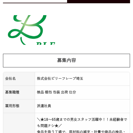
募集内容
会社名
株式会社ビリーフレーブ埼玉
募集職種
検品 梱包 包装 出荷 仕分
雇用形態
派遣社員
＼★18～65歳までの男女スタッフ活躍中！！未経験者で
も問題ナシ★／
食品を扱う工場で、原材料の補充・計量や商品の検品・