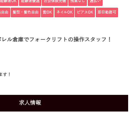
経験者OK
経験者優遇
社会保険完備
残業なし
週払い
装自由
髪型・髪色自由
髭OK
ネイルOK
ピアスOK
即日勤務可
パレル倉庫でフォークリフトの操作スタッフ！
ます！
求人情報