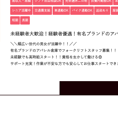
高収入・高額
シフト自由相談OK
完全週休二日制
扶養内勤務OK
未
シニア活躍中
交通費支給
車通勤OK
バイク通勤OK
送迎あり
服
短期
長期
未経験者大歓迎！経験者優遇！有名ブランドのア
＼＼幅広い世代の男女が活躍中！！／／
有名ブランドのアパレル倉庫でフォークリフトスタッフ募集！！
未経験でも高時給スタート！！資格を生かして働ける◎
サポート充実！作業が不安な方でも安心してお仕事スタートでき