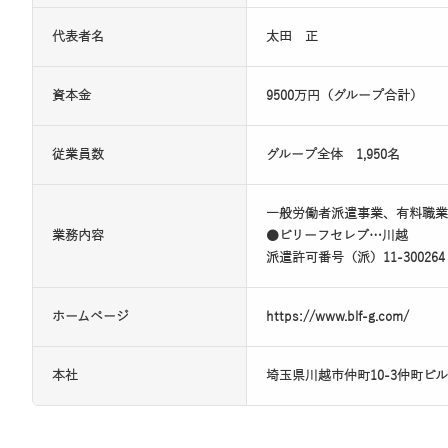
代表者名
太田 正
資本金
9500万円（グループ合計）
従業員数
グループ全体 1,950名
一般労働者派遣事業、有料職業
業務内容
●ビリーフセレブ…川越
派遣許可番号（派）11-30026
ホームページ
https://www.blf-g.com/
本社
埼玉県川越市仲町10-3仲町ビル