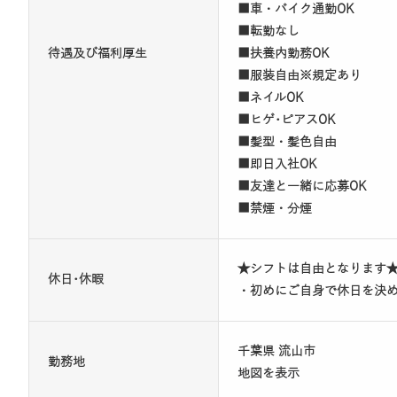
■車・バイク通勤OK
■転勤なし
待遇及び福利厚生
■扶養内勤務OK
■服装自由※規定あり
■ネイルOK
■ヒゲ･ピアスOK
■髪型・髪色自由
■即日入社OK
■友達と一緒に応募OK
■禁煙・分煙
★シフトは自由となります
休日･休暇
・初めにご自身で休日を決
千葉県 流山市
勤務地
地図を表示