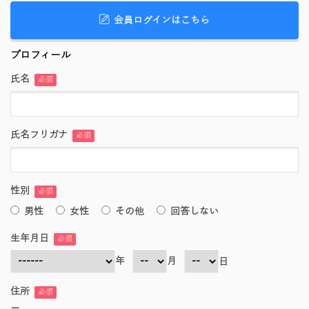
会員ログインはこちら
プロフィール
氏名
必須
氏名フリガナ
必須
性別
必須
男性
女性
その他
回答しない
生年月日
必須
年
月
日
住所
必須