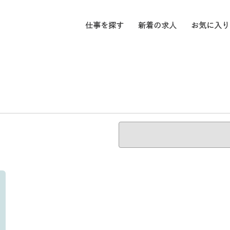
仕事を探す
新着の求人
お気に入り