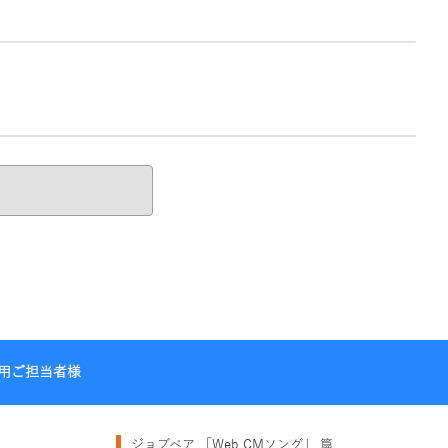
用ご担当者様
ジョブベア 「Web CMソング」 篇