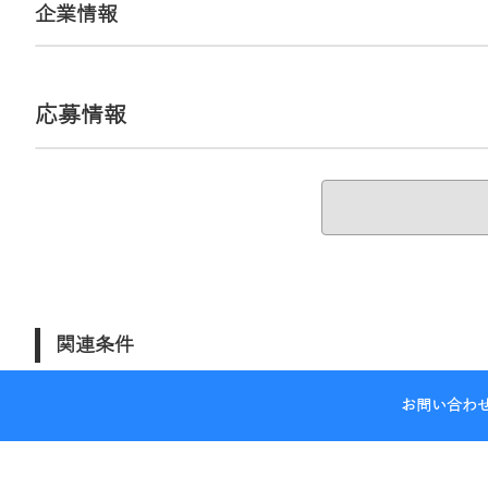
企業情報
応募情報
関連条件
お問い合わ