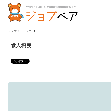
ジョブベアトップ
求人概要