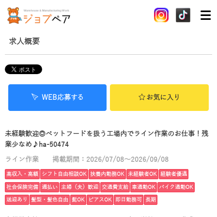
求人概要
WEB応募する
お気に入り
未経験歓迎◎ペットフードを扱う工場内でライン作業のお仕事！残
業少なめ♪ha-50474
ライン作業
掲載期間：2026/07/08～2026/09/08
高収入・高額
シフト自由相談OK
扶養内勤務OK
未経験者OK
経験者優遇
社会保険完備
週払い
主婦（夫）歓迎
交通費支給
車通勤OK
バイク通勤OK
送迎あり
髪型・髪色自由
髭OK
ピアスOK
即日勤務可
長期