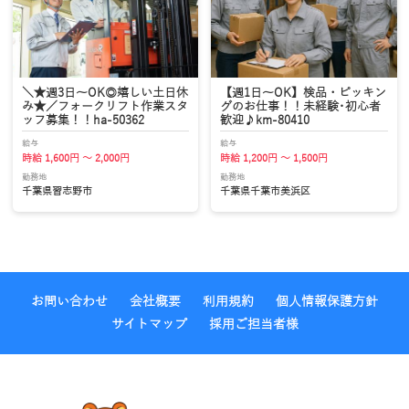
＼★週3日～OK◎嬉しい土日休
【週1日～OK】検品・ピッキン
み★／フォークリフト作業スタ
グのお仕事！！未経験･初心者
ッフ募集！！ha-50362
歓迎♪km-80410
給与
給与
時給 1,600円 ～ 2,000円
時給 1,200円 ～ 1,500円
勤務地
勤務地
千葉県習志野市
千葉県千葉市美浜区
お問い合わせ
会社概要
利用規約
個人情報保護方針
サイトマップ
採用ご担当者様