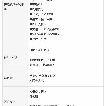
待遇及び福利厚
■転勤なし
生
■制服貸与
■ヒゲ、ピアスOK
■髪型・髪色自由
■即日入社OK
■友達と一緒に応募OK
■家庭都合お休み調整可
■禁煙・分煙
日曜・祝日休み
休日･休暇
◎時間固定シフト制
◎週3日～勤務OK！
千葉県 千葉市美浜区
勤務地
地図を表示
＜最寄り駅＞
稲毛駅
アクセス