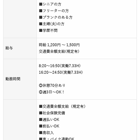
■シニアの方
■フリーターの方
■ブランクのある方
■主婦(夫)の方
■学歴不問
時給 1,200円 ～ 1,500円
給与
交通費全額支給(規定有)
8:20～16:50(実働7.33H)
16:20～24:50(実働7.33H)
勤務時間
◎休憩70分あり
◎週3日～OK！
■交通費全額支給（規定有）
■社会保険完備
■週払いOK
■前払いOK
■高収入
■車・バイク通勤OK