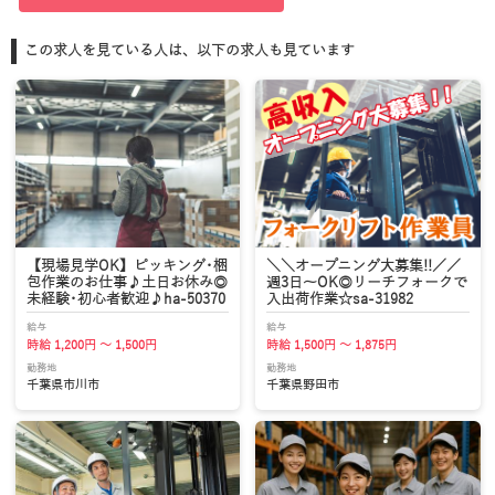
この求人を見ている人は、以下の求人も見ています
【現場見学OK】ピッキング･梱
＼＼オープニング大募集!!／／
包作業のお仕事♪土日お休み◎
週3日～OK◎リーチフォークで
未経験･初心者歓迎♪ha-50370
入出荷作業☆sa-31982
給与
給与
時給 1,200円 ～ 1,500円
時給 1,500円 ～ 1,875円
勤務地
勤務地
千葉県市川市
千葉県野田市