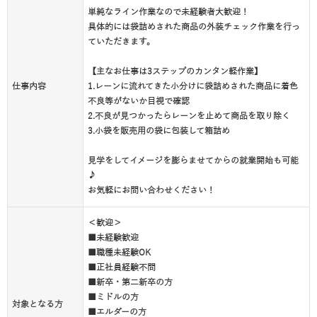
単純なライン作業なので未経験者大歓迎！
具体的には袋詰めされた商品の外装チェック作業を行っ
ていただきます。
【主なお仕事は3ステップのカンタン軽作業】
仕事内容
1.レーンに流れてきた小分けに袋詰めされた商品に着色
不良等がないか目視で確認
2.不良が見つかったらレーンを止めて商品を取り除く
3.小袋を販売用の袋に包装して箱詰め
見学をしてイメージを膨らませてからの就業開始も可能
♪
お気軽にお問い合わせください！
＜歓迎＞
■未経験歓迎
■職種未経験OK
■正社員経験不問
■新卒・第二新卒の方
■ミドルの方
対象となる方
■エルダーの方