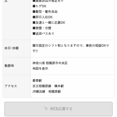
生
■服装自由※規定あり
■ヒゲOK
■髪型・髪色自由
■即日入社OK
■友達と一緒に応募OK
■禁煙・分煙
■送迎バスあり
曜日固定のシフト制となりますので、事前の相談OKで
休日･休暇
す!!
神奈川県 相模原市中央区
勤務地
地図を表示
最寄駅
アクセス
京王相模原線 橋本駅
JR横浜線 相模原駅
WEB応募する