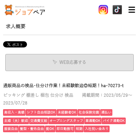
求人概要
WEB応募する
通販商品の検品･仕分け作業！未経験歓迎◎短期！ha-70273-t
ピッキング 棚差し 梱包 仕分け 検品
掲載期間：2023/05/29～
2023/07/28
高収入・高額
シフト自由相談OK
未経験者OK
社会保険完備
週払い
主婦（夫）歓迎
交通費支給
オープニングスタッフ
車通勤OK
バイク通勤OK
服装自由
髪型・髪色自由
髭OK
即日勤務可
短期
入社祝い金あり