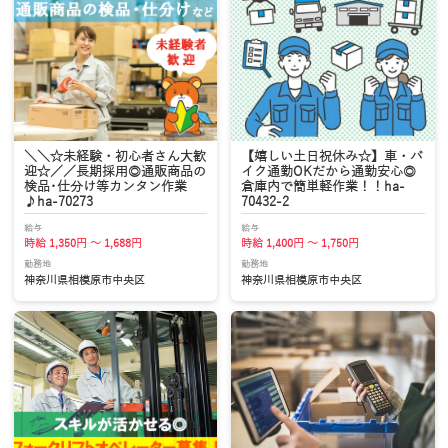
＼＼☆未経験・初心者さん大歓
【嬉しい土日祝休み☆】車・バ
迎☆／／長期採用◎通販商品の
イク通勤OKだから通勤安心◎
検品･仕分け等カンタン作業
倉庫内で簡単軽作業！！ha-
♪ha-70273
70432-2
給与
給与
時給 1,350円 ～ 1,688円
時給 1,400円 ～ 1,750円
勤務地
勤務地
神奈川県相模原市中央区
神奈川県相模原市中央区