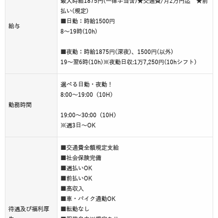
最大時給1875円(一律手当含)★交通費/月2万円迄 ★前
払い(規定)
■日勤：時給1500円
給与
8～19時(10h)
■夜勤：時給1875円(深夜)、1500円(以外)
19～翌6時(10h)※夜勤日収:1万7,250円(10hシフト)
選べる日勤・夜勤！
8:00～19:00（10H）
勤務時間
19:00～30:00（10H）
※週3日～OK
■交通費全額規定支給
■社会保険完備
■週払いOK
■前払いOK
■高収入
■車・バイク通勤OK
待遇及び福利厚
■転勤なし