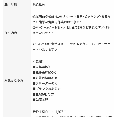
雇用形態
派遣社員
通販商品の検品･仕分け･シール貼り･ピッキング･梱包な
どの簡単な倉庫内作業のお仕事です！
◎本/ゲーム/おもちゃ/日用品/雑貨など身近なモノばか
仕事内容
りで安心です！
安心してお仕事がスタートできるように、しっかりサポ
ートいたします♪
＜歓迎＞
■未経験歓迎
■職種未経験OK
■正社員経験不問
対象となる方
■フリーターの方
■ブランクのある方
■主婦(夫)の方
■学歴不問
時給 1,500円 ～ 1,875円